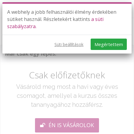
A webhely a jobb felhasználói élmény érdekében
sütiket használ. Részletekért kattints
a süti
szabályzatra.
2010. I. feladatsor 7-10. feladat megoldásai
Megértettem
Süti beállítások
Már csak egy lépés:
Csak előfizetőknek
Vásárold meg most a havi vagy éves
csomagot, amellyel a kurzus összes
tananyagához hozzáférsz.
ÉN IS VÁSÁROLOK