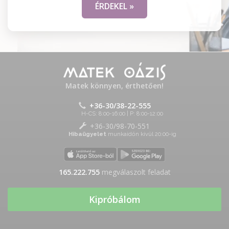
ÉRDEKEL »
Matek könnyen, érthetően!
+36-30/38-22-555
H-CS: 8:00-16:00 | P: 8:00-12:00
+36-30/98-70-551
Hibaügyelet
munkaidőn kívül 20:00-ig
165.222.755
megválaszolt feladat
Kipróbálom