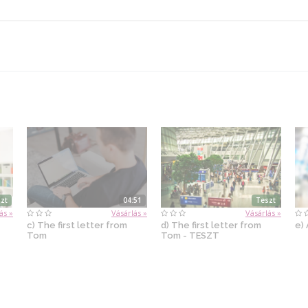
zt
04:51
Teszt
ás »
Vásárlás »
Vásárlás »
c) The first letter from
d) The first letter from
e)
Tom
Tom - TESZT