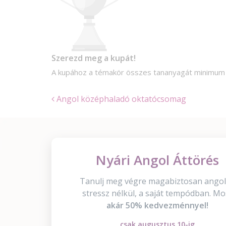
Szerezd meg a kupát!
A kupához a témakör összes tananyagát minimu
Angol középhaladó oktatócsomag
Nyári Angol Áttörés
Tanulj meg végre magabiztosan angol
stressz nélkül, a saját tempódban. Mo
akár 50% kedvezménnyel!
csak augusztus 10-ig