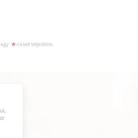
m egy
-ra kell teljesíteni.
ul,
st