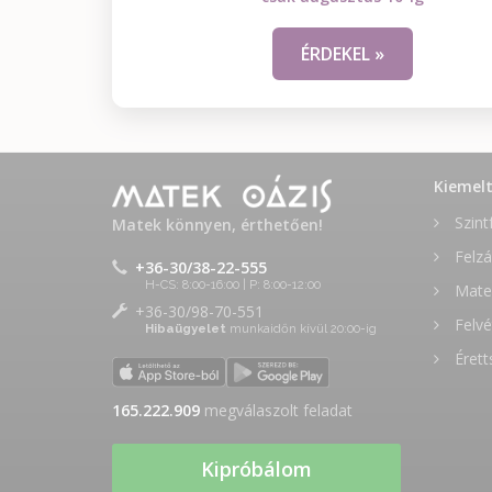
ÉRDEKEL »
Kiemel
Szint
Matek könnyen, érthetően!
Felzá
+36-30/38-22-555
H-CS: 8:00-16:00 | P: 8:00-12:00
Matek
+36-30/98-70-551
Felvé
Hibaügyelet
munkaidőn kívül 20:00-ig
Érett
165.222.909
megválaszolt feladat
Kipróbálom