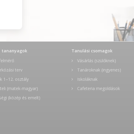
t tananyagok
Tanulási csomagok
felmérő
Vásárlás (szülőknek)
rkózási terv
Tanároknak (ingyenes)
 1–12. osztály
Iskoláknak
teli (matek-magyar)
Cafeteria megoldások
ségi (közép és emelt)