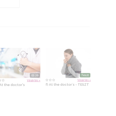
Teszt
03:39
Vásárlás »
Vásárlás »
f) At the doctor`s - TESZT
 At the doctor's