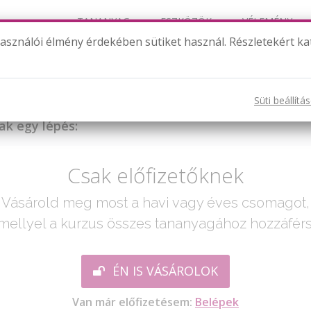
TANANYAG
ESZKÖZÖK
VÉLEMÉNY
használói élmény érdekében sütiket használ. Részletekért ka
The first letter from Tom
Süti beállítá
ak egy lépés:
Csak előfizetőknek
Vásárold meg most a havi vagy éves csomagot,
mellyel a kurzus összes tananyagához hozzáférs
ÉN IS VÁSÁROLOK
Van már előfizetésem:
Belépek