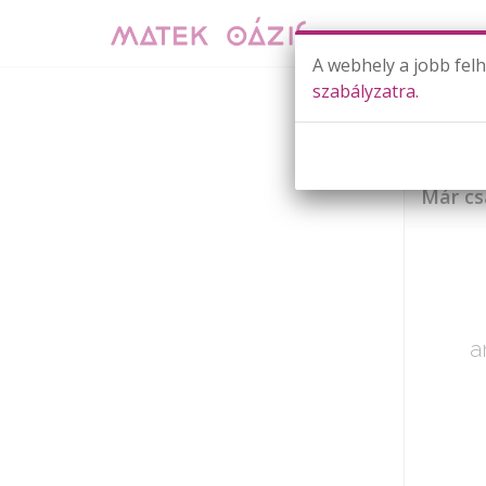
A webhely a jobb fel
szabályzatra.
Már cs
a