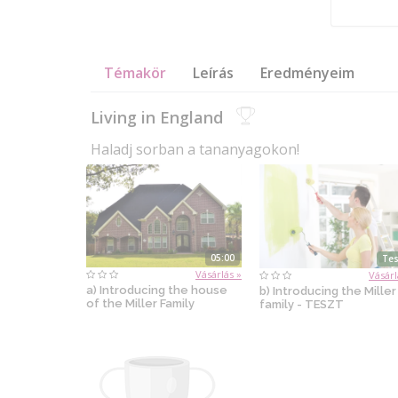
Témakör
Leírás
Eredményeim
Living in England
Haladj sorban a tananyagokon!
05:00
Tes
Vásárlás »
Vásárl
a) Introducing the house
b) Introducing the Miller
of the Miller Family
family - TESZT