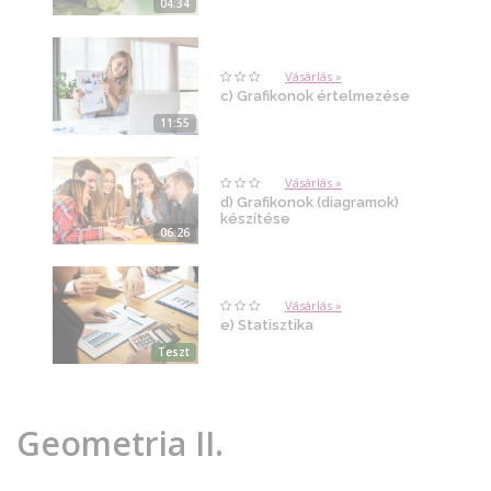
04:34
Vásárlás »
c) Grafikonok értelmezése
11:55
Vásárlás »
d) Grafikonok (diagramok)
készítése
06:26
Vásárlás »
e) Statisztika
Teszt
Geometria II.