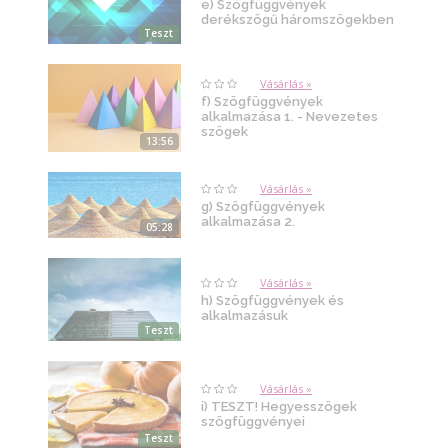
e) Szögfüggvények
derékszögű háromszögekben
Teszt
Vásárlás »
f) Szögfüggvények
alkalmazása 1. - Nevezetes
szögek
13:56
Vásárlás »
g) Szögfüggvények
alkalmazása 2.
05:28
Vásárlás »
h) Szögfüggvények és
alkalmazásuk
Teszt
Vásárlás »
i) TESZT! Hegyesszögek
szögfüggvényei
Teszt