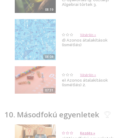
Algebrai törtek 3.
08:19
Vásárlás »
d) Azonos átalakítások
(ismétlés)
08:04
Vásárlás »
e) Azonos átalakítások
(ismétlés) 2.
07:31
10. Másodfokú egyenletek
Kezdés »