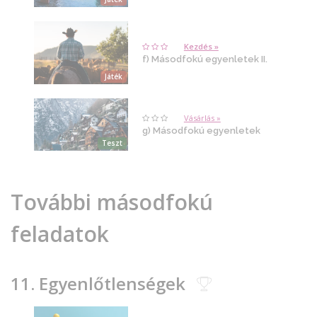
Kezdés »
f) Másodfokú egyenletek II.
Játék
Vásárlás »
g) Másodfokú egyenletek
Teszt
További másodfokú
feladatok
11. Egyenlőtlenségek