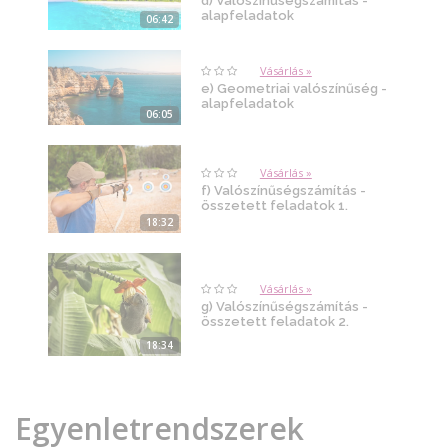
d) Valószínűségszámítás -
alapfeladatok
06:42
Vásárlás »
e) Geometriai valószínűség -
alapfeladatok
06:05
Vásárlás »
f) Valószínűségszámítás -
összetett feladatok 1.
18:32
Vásárlás »
g) Valószínűségszámítás -
összetett feladatok 2.
18:34
Egyenletrendszerek