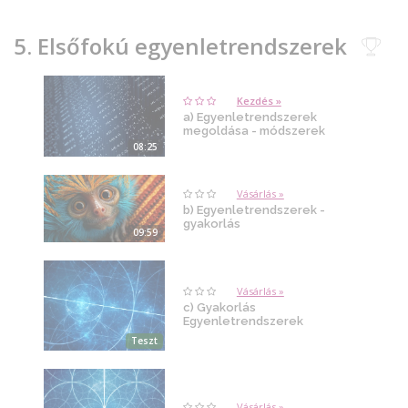
5. Elsőfokú egyenletrendszerek
Kezdés »
a) Egyenletrendszerek
megoldása - módszerek
08:25
Vásárlás »
b) Egyenletrendszerek -
gyakorlás
09:59
Vásárlás »
c) Gyakorlás
Egyenletrendszerek
Teszt
Vásárlás »