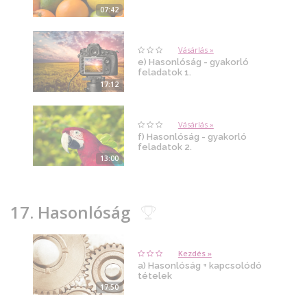
07:42
Vásárlás »
e) Hasonlóság - gyakorló
feladatok 1.
17:12
Vásárlás »
f) Hasonlóság - gyakorló
feladatok 2.
13:00
17. Hasonlóság
Kezdés »
a) Hasonlóság + kapcsolódó
tételek
17:50