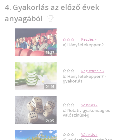
4. Gyakorlás az előző évek
anyagából
Kezdés »
a) Hányféleképpen?
13:37
Regisztráció »
b) Hányféleképpen? -
gyakorlás
04:46
Vásárlás »
c) Relatív gyakoriság és
valószínűség
07:50
Vásárlás »