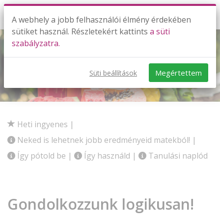
A webhely a jobb felhasználói élmény érdekében
sütiket használ. Részletekért kattints
a süti
szabályzatra.
Matematika 10. osztály
Megértettem
Süti beállítások
A teljes 10.-es matek
Heti ingyenes
|
Neked is lehetnek jobb eredményeid matekból!
|
Így pótold be
|
Így használd
|
Tanulási naplód
Gondolkozzunk logikusan!