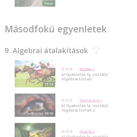
Teszt
Másodfokú egyenletek
9. Algebrai átalakítások
Kezdés »
a) Gyakorlás (9. osztály)
Algebrai törtek
11:14
Regisztráció »
b) Gyakorlás (9. osztály)
Algebrai törtek 2.
10:13
Vásárlás »
c) Gyakorlás (9. osztály)