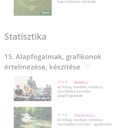
kapcsolatos tételek
Teszt
Statisztika
15. Alapfogalmak, grafikonok
értelmezése, készítése
Kezdés »
a) Átlag, medián, módusz,
osztályba sorolás -
alapfogalmak
08:49
Regisztráció »
b) Átlag, medián, módusz,
osztályba sorolás - gyakorlás