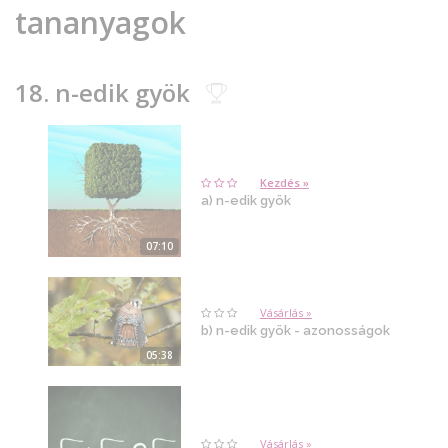
tananyagok
18. n-edik gyök
Kezdés »
a) n-edik gyök
07:10
Vásárlás »
b) n-edik gyök - azonosságok
05:38
Vásárlás »