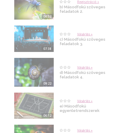
Regisztráció »
b) Másodfokú szöveges
feladatok 2.
06:52
Vásárlás »
c) Másodfokú szöveges
feladatok 3.
07:38
Vásárlás »
d) Másodfokú szöveges
feladatok 4.
09:22
Vásárlás »
e) Másodfokú
egyenletrendszerek
06:12
Vásárlás »