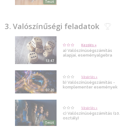
Teszt
3. Valószínűségi feladatok
Kezdés »
a) Valószínűségszámítás
alapjai, eseményalgebra
13:47
Vásárlás »
b) Valószínűségszámítás -
komplementer események
07:20
Vásárlás »
c) Valószínűségszámítás (10.
osztály)
Teszt