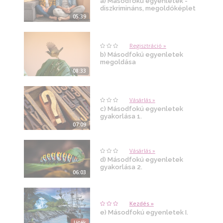
a) Másodfokú egyenletek -
diszkrimináns, megoldóképlet
05:39
Regisztráció »
b) Másodfokú egyenletek
megoldása
08:33
Vásárlás »
c) Másodfokú egyenletek
gyakorlása 1.
07:09
Vásárlás »
d) Másodfokú egyenletek
gyakorlása 2.
06:03
Kezdés »
e) Másodfokú egyenletek I.
Játék