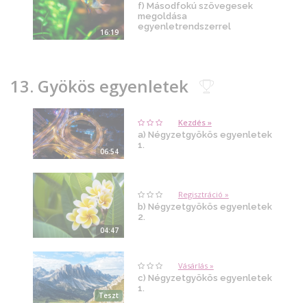
f) Másodfokú szövegesek
megoldása
egyenletrendszerrel
16:19
13. Gyökös egyenletek
Kezdés »
a) Négyzetgyökös egyenletek
1.
06:54
Regisztráció »
b) Négyzetgyökös egyenletek
2.
04:47
Vásárlás »
c) Négyzetgyökös egyenletek
1.
Teszt