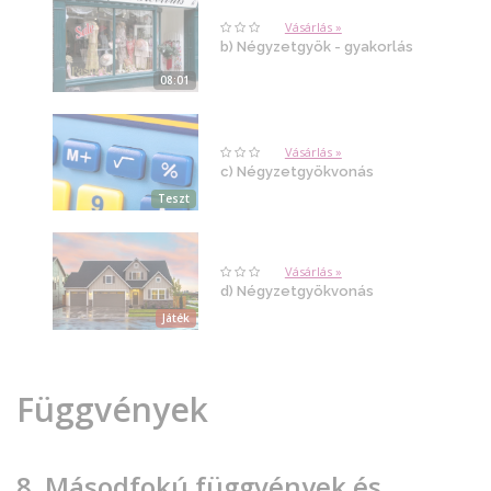
Vásárlás »
b) Négyzetgyök - gyakorlás
08:01
Vásárlás »
c) Négyzetgyökvonás
Teszt
Vásárlás »
d) Négyzetgyökvonás
Játék
Függvények
8. Másodfokú függvények és