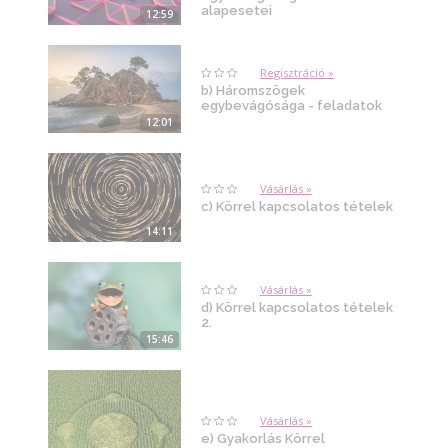
alapesetei
12:59
Regisztráció »
b) Háromszögek
egybevágósága - feladatok
12:01
Vásárlás »
c) Körrel kapcsolatos tételek
14:11
Vásárlás »
d) Körrel kapcsolatos tételek
2.
15:46
Vásárlás »
e) Gyakorlás Körrel