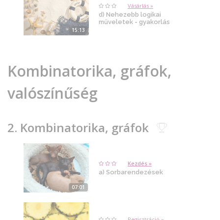
Vásárlás »
d) Nehezebb logikai
műveletek - gyakorlás
15:13
Kombinatorika, gráfok,
valószínűség
2. Kombinatorika, gráfok
Kezdés »
a) Sorbarendezések
07:01
Regisztráció »