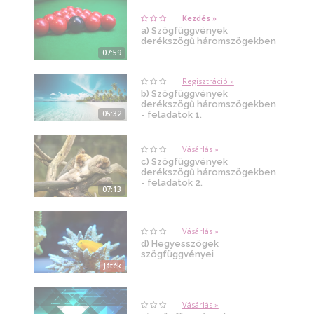
Kezdés »
a) Szögfüggvények
derékszögű háromszögekben
07:59
Regisztráció »
b) Szögfüggvények
derékszögű háromszögekben
05:32
- feladatok 1.
Vásárlás »
c) Szögfüggvények
derékszögű háromszögekben
- feladatok 2.
07:13
Vásárlás »
d) Hegyesszögek
szögfüggvényei
Játék
Vásárlás »