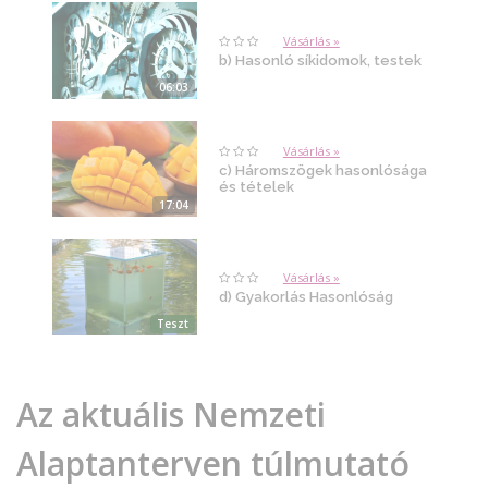
Vásárlás »
b) Hasonló síkidomok, testek
06:03
Vásárlás »
c) Háromszögek hasonlósága
és tételek
17:04
Vásárlás »
d) Gyakorlás Hasonlóság
Teszt
Az aktuális Nemzeti
Alaptanterven túlmutató