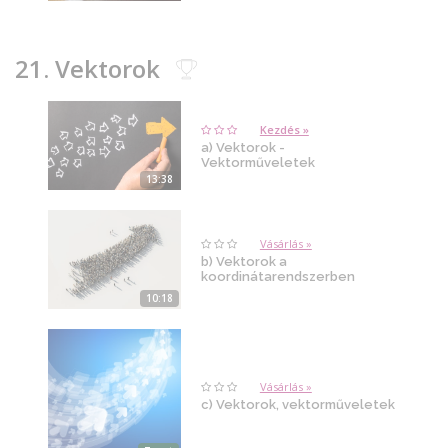
21. Vektorok
Kezdés »
a) Vektorok -
Vektorműveletek
13:38
Vásárlás »
b) Vektorok a
koordinátarendszerben
10:18
Vásárlás »
c) Vektorok, vektorműveletek