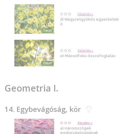
Vásárlás »
d) Négyzetgyökös egyenletek
2.
Teszt
Vásárlás »
e) Másodfokú összefoglalás
Teszt
Geometria I.
14. Egybevágóság, kör
Kezdés »
a) Háromszögek
egybevágóságának