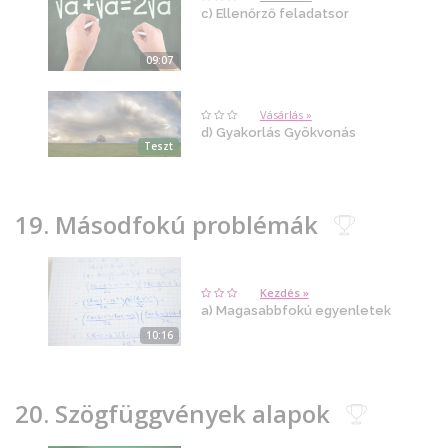
c) Ellenőrző feladatsor
09:07
Vásárlás »
d) Gyakorlás Gyökvonás
Teszt
19. Másodfokú problémák
Kezdés »
a) Magasabbfokú egyenletek
10:16
20. Szögfüggvények alapok