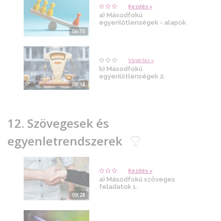
Kezdés »
a) Másodfokú
egyenlőtlenségek - alapok
06:15
Vásárlás »
b) Másodfokú
egyenlőtlenségek 2.
08:18
12. Szövegesek és
egyenletrendszerek
Kezdés »
a) Másodfokú szöveges
feladatok 1.
09:28