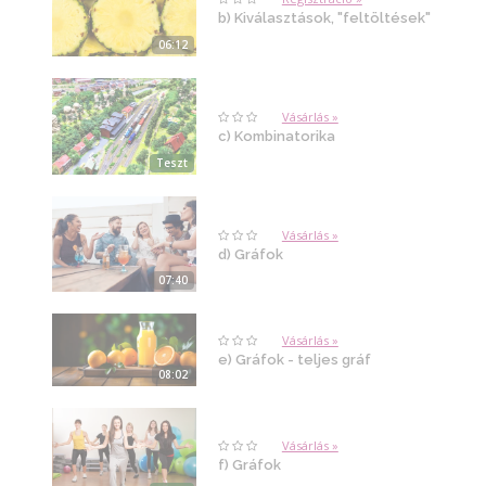
b) Kiválasztások, "feltöltések"
06:12
Vásárlás »
c) Kombinatorika
Teszt
Vásárlás »
d) Gráfok
07:40
Vásárlás »
e) Gráfok - teljes gráf
08:02
Vásárlás »
f) Gráfok