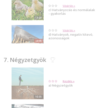
Vásárlás »
c) Hatványozás és normálalak
- gyakorlás
13:03
Vásárlás »
d) Hatványok, negatív kitevő,
azonosságok
Játék
7. Négyzetgyök
Kezdés »
a) Négyzetgyök
10:35