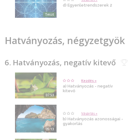
d) Egyenletrendszerek 2
Teszt
Hatványozás, négyzetgyök
6. Hatványozás, negatív kitevő
Kezdés »
a) Hatványozás - negatív
kitevő
07:53
Vásárlás »
b) Hatványozás azonosságai -
gyakorlás
05:13