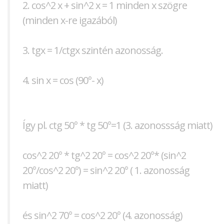
2. cos^2 x + sin^2 x = 1 minden x szögre
(minden x-re igazából)
3. tgx = 1/ctgx szintén azonosság.
4. sin x = cos (90°- x)
Így pl. ctg 50° * tg 50°=1 (3. azonossság miatt)
cos^2 20° * tg^2 20° = cos^2 20°* (sin^2
20°/cos^2 20°) = sin^2 20° ( 1. azonosság
miatt)
és sin^2 70° = cos^2 20° (4. azonosság)