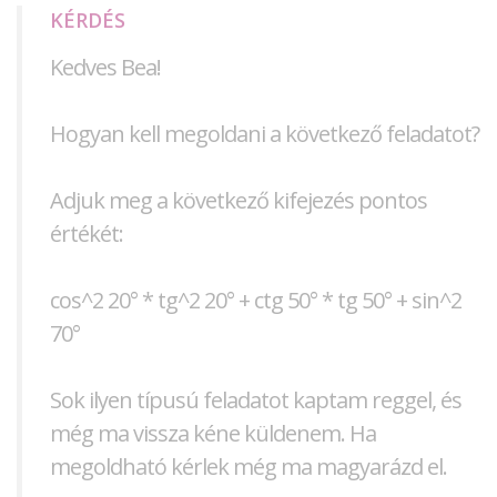
KÉRDÉS
Kedves Bea!
Hogyan kell megoldani a következő feladatot?
Adjuk meg a következő kifejezés pontos
értékét:
cos^2 20° * tg^2 20° + ctg 50° * tg 50° + sin^2
70°
Sok ilyen típusú feladatot kaptam reggel, és
még ma vissza kéne küldenem. Ha
megoldható kérlek még ma magyarázd el.