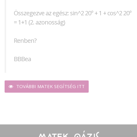
Összegezve az egész: sin^2 20° + 1 + cos^2 20°
= 1+1 (2. azonosság)
Renben?
BBBea
TOVÁBBI MATEK SEGÍTSÉG ITT