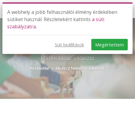
A webhely a jobb felhasználói élmény érdekében
sütiket használ. Részletekért kattints
a süti
szabályzatra.
Megértettem
Süti beállítások
KÉRDEZZ-FELELEK VÁLASZOK
Matek tanár válaszol
Kezdőoldal
Kérdezz felelek
Válaszok