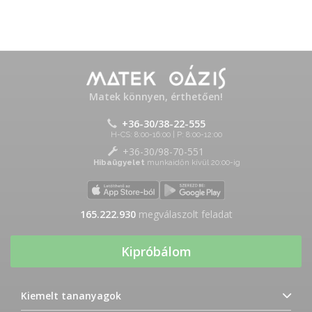
Matek könnyen, érthetően!
+36-30/38-22-555
H-CS: 8:00-16:00 | P: 8:00-12:00
+36-30/98-70-551
Hibaügyelet
munkaidőn kívül 20:00-ig
165.222.930
megválaszolt feladat
Kipróbálom
Kiemelt tananyagok