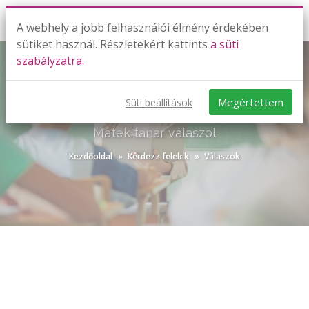
A webhely a jobb felhasználói élmény érdekében
sütiket használ. Részletekért kattints
a süti
szabályzatra.
Megértettem
Süti beállítások
KÉRDEZZ-FELELEK VÁLASZOK
Matek tanár válaszol
Kezdőoldal
Kérdezz felelek
Válaszok