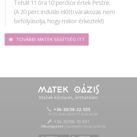
Tehát 11 óra 10 perckor értek Pestre.
(A 20 perc indulás előtti várakozás nem
befolyásolja, hogy mikor érkeztek!)
TOVÁBBI MATEK SEGÍTSÉG ITT
Matek könnyen, érthetően!
+36-30/38-22-555
H-CS: 8:00-16:00 | P: 8:00-12:00
+36-30/98-70-551
Hibaügyelet
munkaidőn kívül 20:00-ig