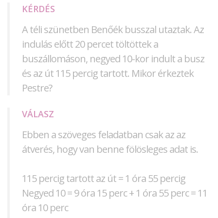
KÉRDÉS
A téli szünetben Benőék busszal utaztak. Az
indulás előtt 20 percet töltöttek a
buszállomáson, negyed 10-kor indult a busz
és az út 115 percig tartott. Mikor érkeztek
Pestre?
VÁLASZ
Ebben a szöveges feladatban csak az az
átverés, hogy van benne fölösleges adat is.
115 percig tartott az út = 1 óra 55 percig
Negyed 10 = 9 óra 15 perc + 1 óra 55 perc = 11
óra 10 perc