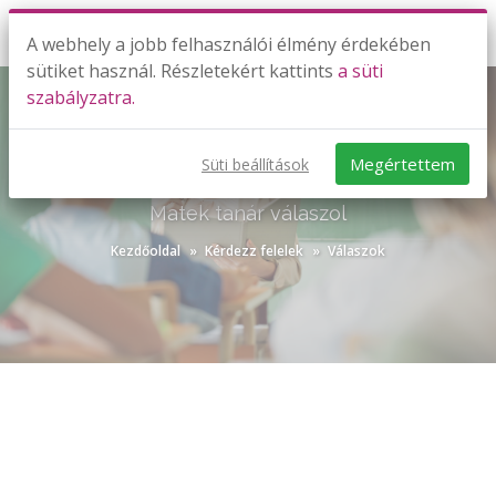
A webhely a jobb felhasználói élmény érdekében
sütiket használ. Részletekért kattints
a süti
szabályzatra.
Megértettem
Süti beállítások
KÉRDEZZ-FELELEK VÁLASZOK
Matek tanár válaszol
Kezdőoldal
Kérdezz felelek
Válaszok