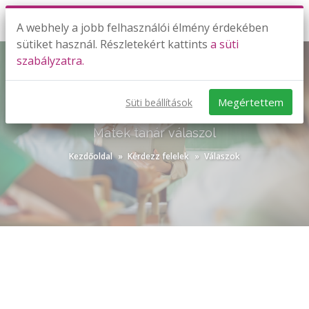
A webhely a jobb felhasználói élmény érdekében
sütiket használ. Részletekért kattints
a süti
szabályzatra.
Megértettem
Süti beállítások
KÉRDEZZ-FELELEK VÁLASZOK
Matek tanár válaszol
Kezdőoldal
Kérdezz felelek
Válaszok