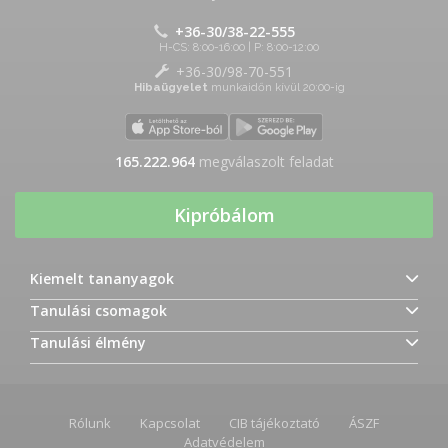
+36-30/38-22-555
H-CS: 8:00-16:00 | P: 8:00-12:00
+36-30/98-70-551
Hibaügyelet
munkaidőn kívül 20:00-ig
165.222.964
megválaszolt feladat
Kipróbálom
Kiemelt tananyagok
Tanulási csomagok
Tanulási élmény
Rólunk
Kapcsolat
CIB tájékoztató
ÁSZF
Adatvédelem