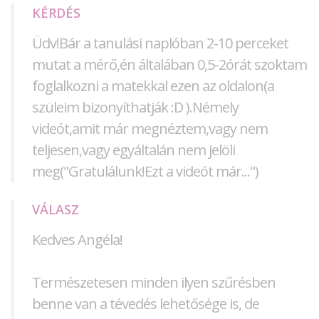
KÉRDÉS
Üdv!Bár a tanulási naplóban 2-10 perceket
mutat a mérő,én általában 0,5-2órát szoktam
foglalkozni a matekkal ezen az oldalon(a
szüleim bizonyíthatják :D ).Némely
videót,amit már megnéztem,vagy nem
teljesen,vagy egyáltalán nem jelöli
meg("Gratulálunk!Ezt a videót már...")
VÁLASZ
Kedves Angéla!
Természetesen minden ilyen szűrésben
benne van a tévedés lehetősége is, de