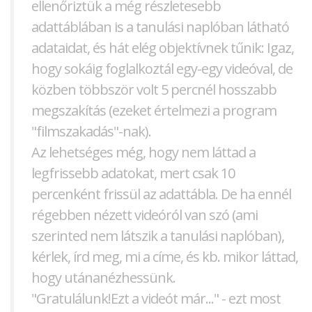
ellenőriztük a még részletesebb
adattáblában is a tanulási naplóban látható
adataidat, és hát elég objektívnek tűnik: Igaz,
hogy sokáig foglalkoztál egy-egy videóval, de
közben többször volt 5 percnél hosszabb
megszakítás (ezeket értelmezi a program
"filmszakadás"-nak).
Az lehetséges még, hogy nem láttad a
legfrissebb adatokat, mert csak 10
percenként frissül az adattábla. De ha ennél
régebben nézett videóról van szó (ami
szerinted nem látszik a tanulási naplóban),
kérlek, írd meg, mi a címe, és kb. mikor láttad,
hogy utánanézhessünk.
"Gratulálunk!Ezt a videót már..." - ezt most