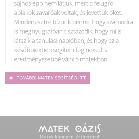
sajnos épp nem látjuk, mert a felugró
ablakok zavaróak voltak, és levettük őket.
Mindenesetre bízunk benne, hogy számodra
is megnyugtatóan tisztázódik, hogy mi is
látszik a tanulási naplóban, és hogy ez a
későbbiekben segíteni fog neked is
eredményesebbé válni a matekban.
TOVÁBBI MATEK SEGÍTSÉG ITT
Matek könnyen, érthetően!