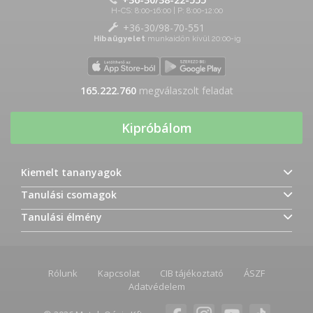
H-CS: 8:00-16:00 | P: 8:00-12:00
+36-30/98-70-551
Hibaügyelet
munkaidőn kívül 20:00-ig
165.222.760
megválaszolt feladat
Kipróbálom
Kiemelt tananyagok
Tanulási csomagok
Tanulási élmény
Rólunk
Kapcsolat
CIB tájékoztató
ÁSZF
Adatvédelem