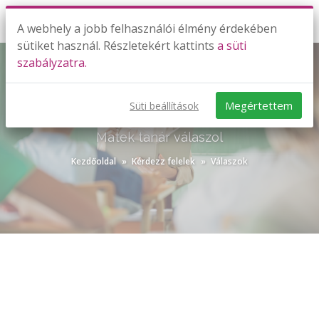
A webhely a jobb felhasználói élmény érdekében
sütiket használ. Részletekért kattints
a süti
szabályzatra.
Megértettem
Süti beállítások
KÉRDEZZ-FELELEK VÁLASZOK
Matek tanár válaszol
Kezdőoldal
Kérdezz felelek
Válaszok