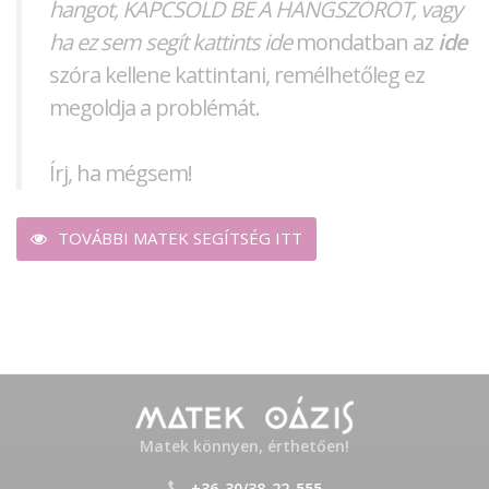
hangot, KAPCSOLD BE A HANGSZÓRÓT, vagy
ha ez sem segít kattints ide
mondatban az
ide
szóra kellene kattintani, remélhetőleg ez
megoldja a problémát.
Írj, ha mégsem!
TOVÁBBI MATEK SEGÍTSÉG ITT
Matek könnyen, érthetően!
+36-30/38-22-555