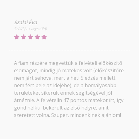
Szalai Éva
Szülő (v. nagyszülő)
A fiam részére megvettük a felvételi előkészítő
csomagot, mindig jó matekos volt (előkészítőre
nem járt sehova, mert a heti 5 edzés mellett
nem fért bele az idejébe), de a homályosabb
területeket sikerült ennek segítségével jól
átnéznie. A felvételin 47 pontos matekot írt, így
gond nélkül bekerült az első helyre, amit
szeretett volna. Szuper, mindenkinek ajánlom!