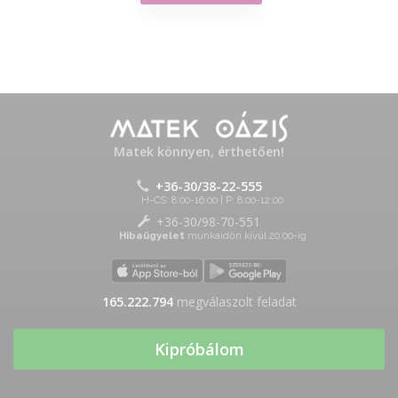
Matek könnyen, érthetően!
+36-30/38-22-555
H-CS: 8:00-16:00 | P: 8:00-12:00
+36-30/98-70-551
Hibaügyelet
munkaidőn kívül 20:00-ig
165.222.794
megválaszolt feladat
Kipróbálom