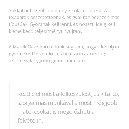
Sokkal nehezebb, mint egy iskolai dolgozat. A
feladatok összetettebbek, és gyakran egészen más
típusúak. Gyorsnak kell lenni, és hosszú ideig kell
kiemelkedő teljesítményt nyújtani.
A Matek Oázisban tudunk segíteni, hogy sikerüljön
gyermeked felvételije, és bejusson az ország
akármelyik legjobb gimnáziumába is.
Kezdje el most a felkészülést, és kitartó,
szorgalmas munkával a most még jobb
matekosokat is megelőzheti a
felvételin.