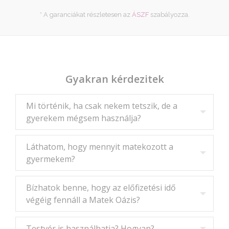
* A garanciákat részletesen az
ÁSZF
szabályozza.
Gyakran kérdezitek
Mi történik, ha csak nekem tetszik, de a
gyerekem mégsem használja?
Láthatom, hogy mennyit matekozott a
gyermekem?
Bízhatok benne, hogy az előfizetési idő
végéig fennáll a Matek Oázis?
Testvér is használhatja? Hogyan?