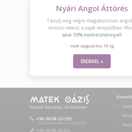
Nyári Angol Áttörés
Tanulj meg végre magabiztosan angol
stressz nélkül, a saját tempódban. Mo
akár 50% kedvezménnyel!
csak augusztus 10-ig
ÉRDEKEL »
Kiemel
Szint
Matek könnyen, érthetően!
Felzá
+36-30/38-22-555
H-CS: 8:00-16:00 | P: 8:00-12:00
Matek
+36-30/98-70-551