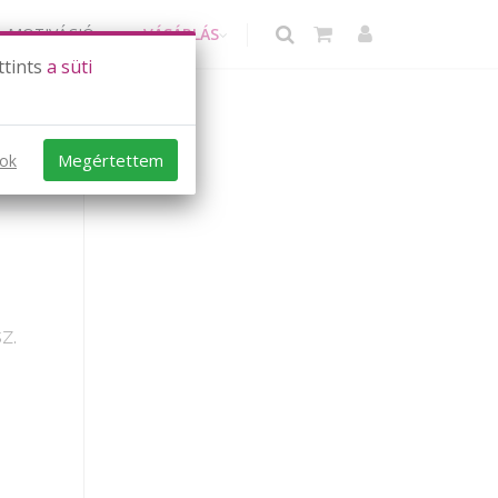
MOTIVÁCIÓ
VÁSÁRLÁS
ttints
a süti
Megértettem
sok
z.