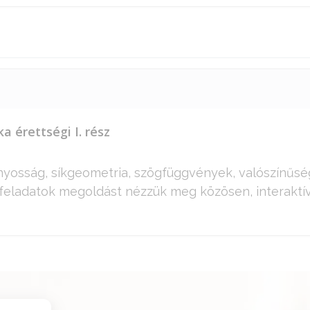
 érettségi I. rész
nyosság, síkgeometria, szögfüggvények, valószínűség
eladatok megoldást nézzük meg közösen, interaktív