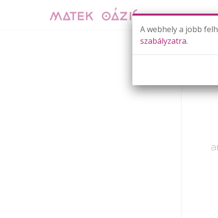
A webhely a jobb fel
szabályzatra.
Már cs
a