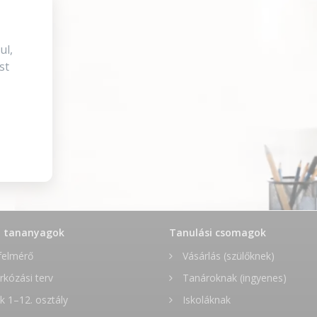
ul,
st
t tananyagok
Tanulási csomagok
felmérő
Vásárlás (szülőknek)
rkózási terv
Tanároknak (ingyenes)
 1–12. osztály
Iskoláknak