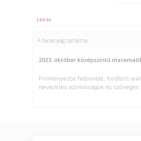
Leírás
A tananyag tartalma
2023. október középszintű matematika
Prímtényezős felbontás, fordított ará
nevezetes azonosságok és szöveges f