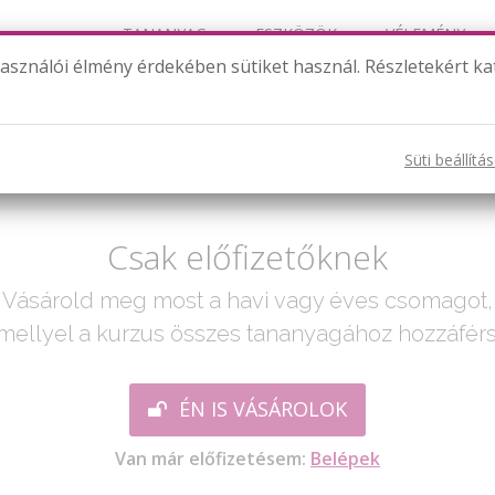
TANANYAG
ESZKÖZÖK
VÉLEMÉNY
használói élmény érdekében sütiket használ. Részletekért ka
2023. október 1-12. feladat
Süti beállítá
ak egy lépés:
Csak előfizetőknek
Vásárold meg most a havi vagy éves csomagot,
mellyel a kurzus összes tananyagához hozzáférs
ÉN IS VÁSÁROLOK
Van már előfizetésem:
Belépek