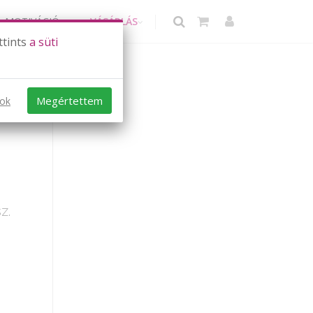
MOTIVÁCIÓ
VÁSÁRLÁS
ttints
a süti
Megértettem
sok
z.