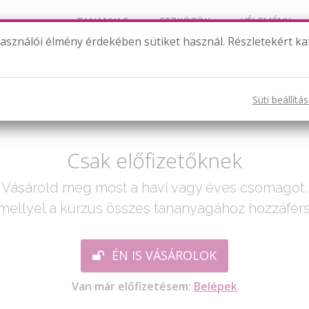
TANANYAG
ESZKÖZÖK
VÉLEMÉNY
használói élmény érdekében sütiket használ. Részletekért ka
Számtani és mértani közép
Süti beállítá
ak egy lépés:
Csak előfizetőknek
Vásárold meg most a havi vagy éves csomagot,
mellyel a kurzus összes tananyagához hozzáférs
ÉN IS VÁSÁROLOK
Van már előfizetésem:
Belépek