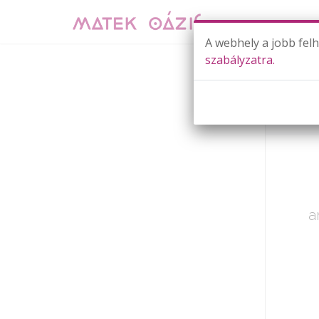
A webhely a jobb fel
szabályzatra.
Már cs
a