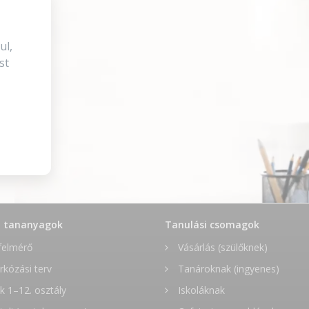
ul,
st
t tananyagok
Tanulási csomagok
felmérő
Vásárlás (szülőknek)
rkózási terv
Tanároknak (ingyenes)
 1–12. osztály
Iskoláknak