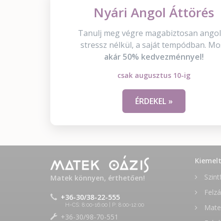
Nyári Angol Áttörés
Tanulj meg végre magabiztosan angol
stressz nélkül, a saját tempódban. Mo
akár 50% kedvezménnyel!
csak augusztus 10-ig
ÉRDEKEL »
Kiemel
Szint
Matek könnyen, érthetően!
Felzá
+36-30/38-22-555
H-CS: 8:00-16:00 | P: 8:00-12:00
Matek
+36-30/98-70-551