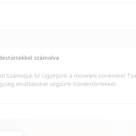
destörtekkel számolva
t! Számoljuk ki! Ügyeljünk a műveleti sorrendre! Ti
ység átváltásokat végzünk tizedestörtekkel.