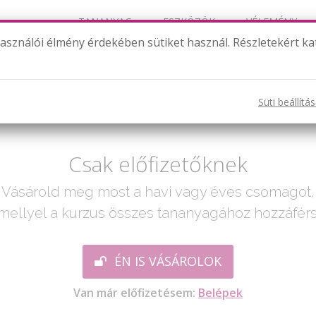
TANANYAG
ESZKÖZÖK
VÉLEMÉNY
használói élmény érdekében sütiket használ. Részletekért ka
Vegyes feladatok tizedestörtekkel
Süti beállítá
ak egy lépés:
Csak előfizetőknek
Vásárold meg most a havi vagy éves csomagot,
mellyel a kurzus összes tananyagához hozzáférs
ÉN IS VÁSÁROLOK
Van már előfizetésem:
Belépek