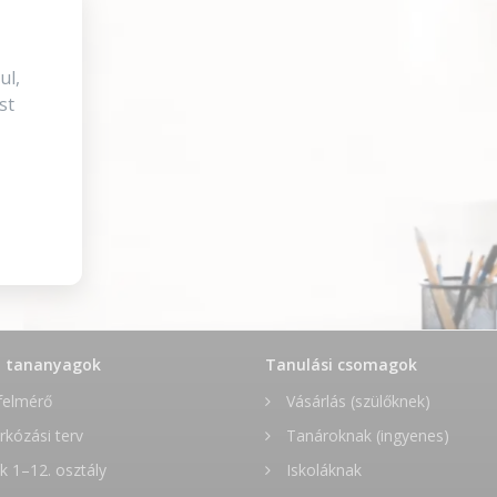
ul,
st
t tananyagok
Tanulási csomagok
felmérő
Vásárlás (szülőknek)
rkózási terv
Tanároknak (ingyenes)
 1–12. osztály
Iskoláknak