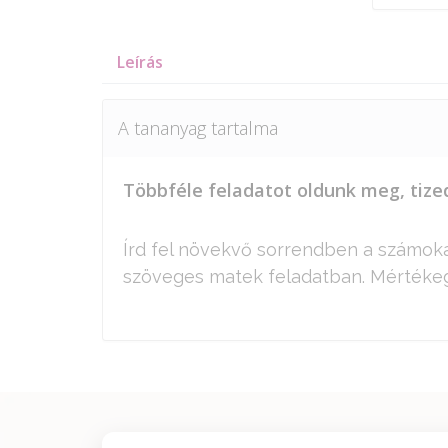
Leírás
A tananyag tartalma
Többféle feladatot oldunk meg, tize
Írd fel növekvő sorrendben a számoka
szöveges matek feladatban. Mértékeg