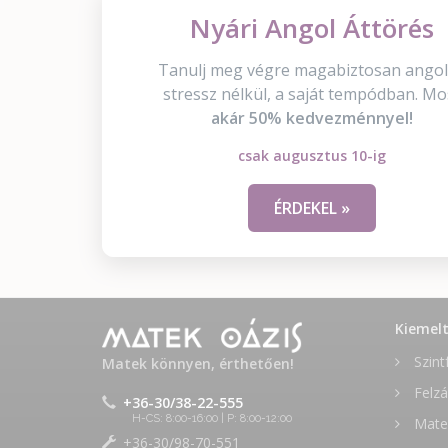
Nyári Angol Áttörés
Tanulj meg végre magabiztosan angol
stressz nélkül, a saját tempódban. Mo
akár 50% kedvezménnyel!
csak augusztus 10-ig
ÉRDEKEL »
Kiemel
Szint
Matek könnyen, érthetően!
Felzá
+36-30/38-22-555
H-CS: 8:00-16:00 | P: 8:00-12:00
Matek
+36-30/98-70-551