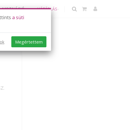
MOTIVÁCIÓ
VÁSÁRLÁS
ttints
a süti
Megértettem
sok
z.