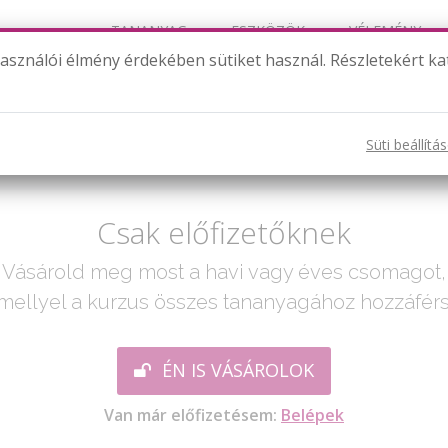
TANANYAG
ESZKÖZÖK
VÉLEMÉNY
használói élmény érdekében sütiket használ. Részletekért ka
Valószínűségszámítás gyakorlás
Süti beállítá
ak egy lépés:
Csak előfizetőknek
Vásárold meg most a havi vagy éves csomagot,
mellyel a kurzus összes tananyagához hozzáférs
ÉN IS VÁSÁROLOK
Van már előfizetésem:
Belépek