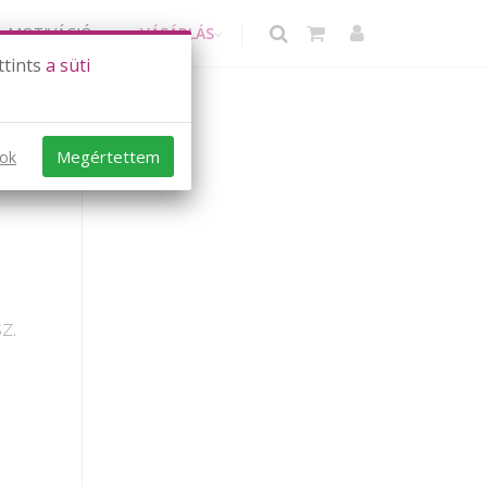
MOTIVÁCIÓ
VÁSÁRLÁS
ttints
a süti
Megértettem
sok
z.