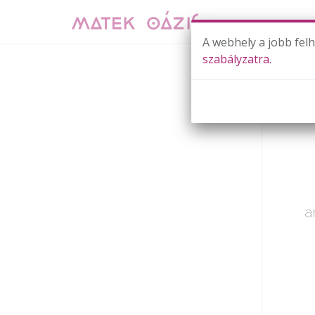
A webhely a jobb fel
szabályzatra.
Már cs
a