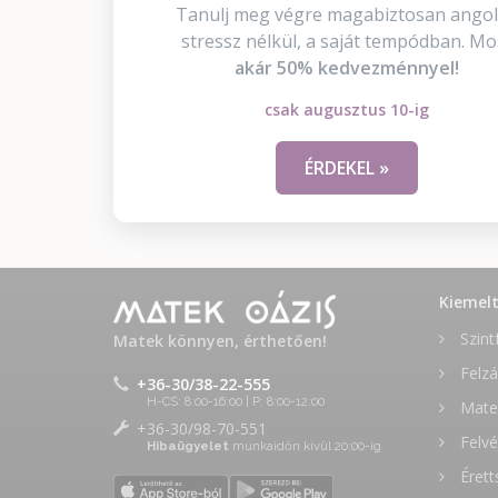
Tanulj meg végre magabiztosan angol
stressz nélkül, a saját tempódban. Mo
akár 50% kedvezménnyel!
csak augusztus 10-ig
ÉRDEKEL »
Kiemel
Szint
Matek könnyen, érthetően!
Felzá
+36-30/38-22-555
H-CS: 8:00-16:00 | P: 8:00-12:00
Matek
+36-30/98-70-551
Felvé
Hibaügyelet
munkaidőn kívül 20:00-ig
Érett