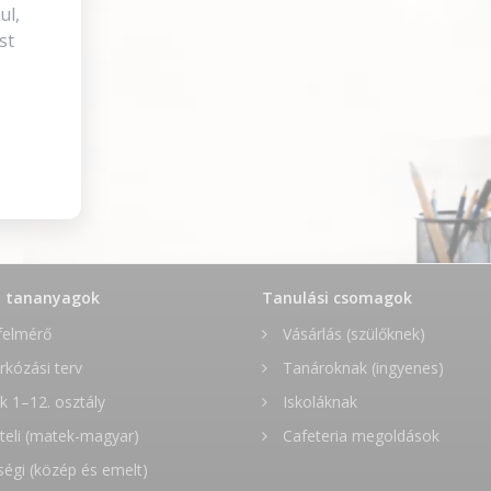
ul,
st
t tananyagok
Tanulási csomagok
felmérő
Vásárlás (szülőknek)
rkózási terv
Tanároknak (ingyenes)
 1–12. osztály
Iskoláknak
teli (matek-magyar)
Cafeteria megoldások
ségi (közép és emelt)