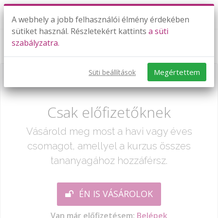
A webhely a jobb felhasználói élmény érdekében
sütiket használ. Részletekért kattints
a süti
szabályzatra.
Törtek I.
Megértettem
Süti beállítások
Már csak egy lépés:
Csak előfizetőknek
Vásárold meg most a havi vagy éves
csomagot, amellyel a kurzus összes
tananyagához hozzáférsz.
ÉN IS VÁSÁROLOK
Van már előfizetésem:
Belépek