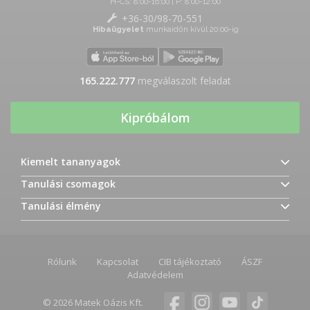
H-CS: 8:00-16:00 | P: 8:00-12:00
+36-30/98-70-551
Hibaügyelet
munkaidőn kívül 20:00-ig
165.222.777
megválaszolt feladat
Kipróbálom
Kiemelt tananyagok
Tanulási csomagok
Tanulási élmény
Rólunk
Kapcsolat
CIB tájékoztató
ÁSZF
Adatvédelem
© 2026 Matek Oázis Kft.