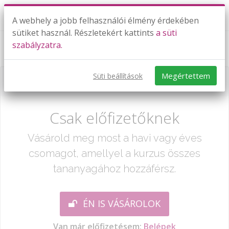
A webhely a jobb felhasználói élmény érdekében
sütiket használ. Részletekért kattints
a süti
szabályzatra.
Tömegvonzás (gravitáció) II. rész
Megértettem
Süti beállítások
Már csak egy lépés:
Csak előfizetőknek
Vásárold meg most a havi vagy éves
csomagot, amellyel a kurzus összes
tananyagához hozzáférsz.
ÉN IS VÁSÁROLOK
Van már előfizetésem:
Belépek