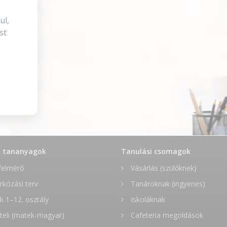
ul,
st
t tananyagok
Tanulási csomagok
felmérő
Vásárlás (szülőknek)
rkózási terv
Tanároknak (ingyenes)
 1–12. osztály
Iskoláknak
teli (matek-magyar)
Cafeteria megoldások