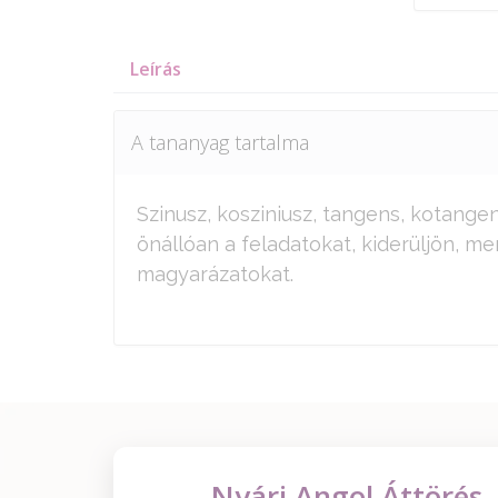
Leírás
A tananyag tartalma
Szinusz, kosziniusz, tangens, kotange
önállóan a feladatokat, kiderüljön, me
magyarázatokat.
Nyári Angol Áttörés