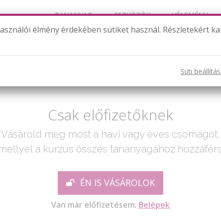
TANANYAG
ESZKÖZÖK
VÉLEMÉNY
használói élmény érdekében sütiket használ. Részletekért ka
Trigonometria
Süti beállítá
ak egy lépés:
Csak előfizetőknek
Vásárold meg most a havi vagy éves csomagot,
mellyel a kurzus összes tananyagához hozzáférs
ÉN IS VÁSÁROLOK
Van már előfizetésem:
Belépek