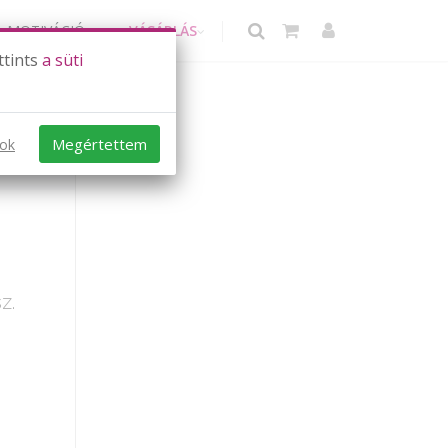
MOTIVÁCIÓ
VÁSÁRLÁS
ttints
a süti
Megértettem
sok
z.