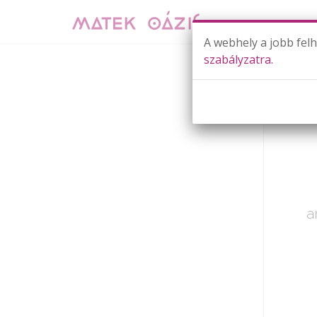
A webhely a jobb fel
szabályzatra.
Már cs
a