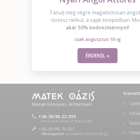
Tanulj meg végre magabiztosan angol
stressz nélkül, a saját tempódban. Mo
akár 50% kedvezménnyel!
csak augusztus 10-ig
ÉRDEKEL »
Kiemel
Szint
Matek könnyen, érthetően!
Felzá
+36-30/38-22-555
H-CS: 8:00-16:00 | P: 8:00-12:00
Matek
+36-30/98-70-551
Felvé
Hibaügyelet
munkaidőn kívül 20:00-ig