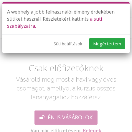
A webhely a jobb felhasználói élmény érdekében
sütiket használ. Részletekért kattints
a süti
szabályzatra.
Szöveges feladatok (6. osztály)
Megértettem
Süti beállítások
Már csak egy lépés:
Csak előfizetőknek
Vásárold meg most a havi vagy éves
csomagot, amellyel a kurzus összes
tananyagához hozzáférsz.
ÉN IS VÁSÁROLOK
Van már előfizetésem:
Belépek