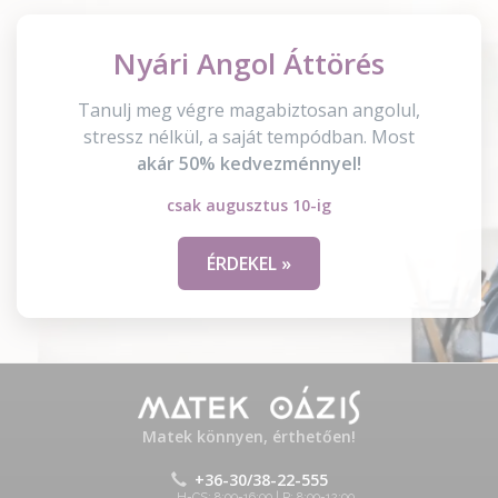
Nyári Angol Áttörés
Tanulj meg végre magabiztosan angolul,
stressz nélkül, a saját tempódban. Most
akár 50% kedvezménnyel!
csak augusztus 10-ig
ÉRDEKEL »
Matek könnyen, érthetően!
+36-30/38-22-555
H-CS: 8:00-16:00 | P: 8:00-12:00