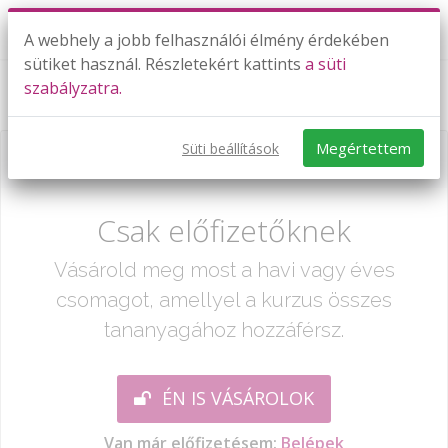
A webhely a jobb felhasználói élmény érdekében
sütiket használ. Részletekért kattints
a süti
szabályzatra.
Számok 20-ig II.
Megértettem
Süti beállítások
Már csak egy lépés:
Csak előfizetőknek
Vásárold meg most a havi vagy éves
csomagot, amellyel a kurzus összes
tananyagához hozzáférsz.
ÉN IS VÁSÁROLOK
Van már előfizetésem:
Belépek