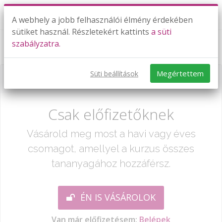
A webhely a jobb felhasználói élmény érdekében
sütiket használ. Részletekért kattints
a süti
szabályzatra.
Műveletek egész számokkal
Megértettem
Süti beállítások
Már csak egy lépés:
Csak előfizetőknek
Vásárold meg most a havi vagy éves
csomagot, amellyel a kurzus összes
tananyagához hozzáférsz.
ÉN IS VÁSÁROLOK
Van már előfizetésem:
Belépek