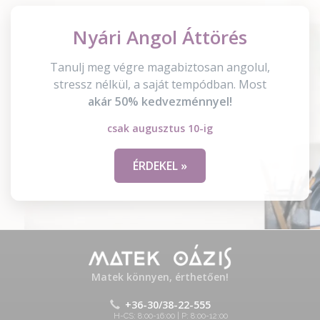
Nyári Angol Áttörés
Tanulj meg végre magabiztosan angolul,
stressz nélkül, a saját tempódban. Most
akár 50% kedvezménnyel!
csak augusztus 10-ig
ÉRDEKEL »
Matek könnyen, érthetően!
+36-30/38-22-555
H-CS: 8:00-16:00 | P: 8:00-12:00