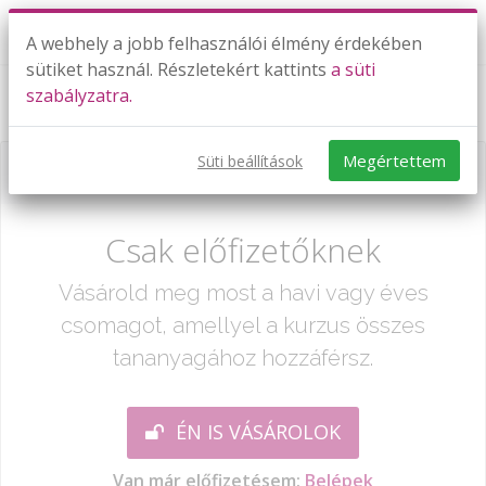
A webhely a jobb felhasználói élmény érdekében
sütiket használ. Részletekért kattints
a süti
szabályzatra.
Logaritmus alapjai
Megértettem
Süti beállítások
Már csak egy lépés:
Csak előfizetőknek
Vásárold meg most a havi vagy éves
csomagot, amellyel a kurzus összes
tananyagához hozzáférsz.
ÉN IS VÁSÁROLOK
Van már előfizetésem:
Belépek