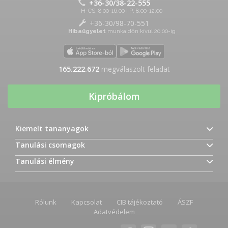
+36-30/38-22-555
H-CS: 8:00-16:00 | P: 8:00-12:00
+36-30/98-70-551
Hibaügyelet
munkaidőn kívül 20:00-ig
165.222.672
megválaszolt feladat
Kipróbálom
Kiemelt tananyagok
Tanulási csomagok
Tanulási élmény
Rólunk
Kapcsolat
CIB tájékoztató
ÁSZF
Adatvédelem