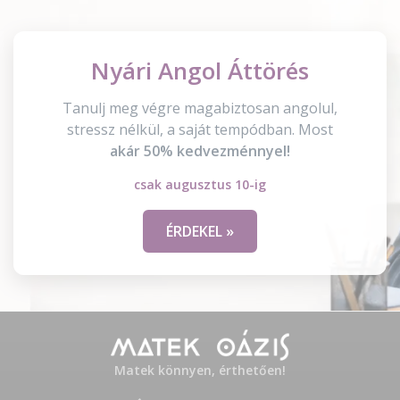
Nyári Angol Áttörés
Tanulj meg végre magabiztosan angolul,
stressz nélkül, a saját tempódban. Most
akár 50% kedvezménnyel!
csak augusztus 10-ig
ÉRDEKEL »
Matek könnyen, érthetően!