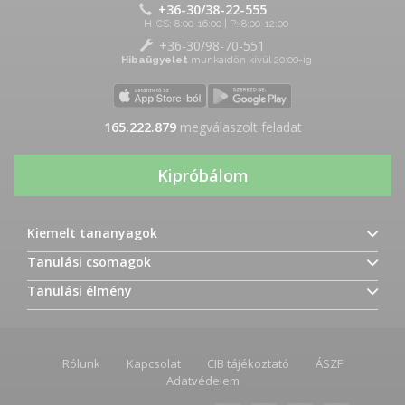
+36-30/38-22-555
H-CS: 8:00-16:00 | P: 8:00-12:00
+36-30/98-70-551
Hibaügyelet
munkaidőn kívül 20:00-ig
165.222.879
megválaszolt feladat
Kipróbálom
Kiemelt tananyagok
Tanulási csomagok
Tanulási élmény
Rólunk
Kapcsolat
CIB tájékoztató
ÁSZF
Adatvédelem