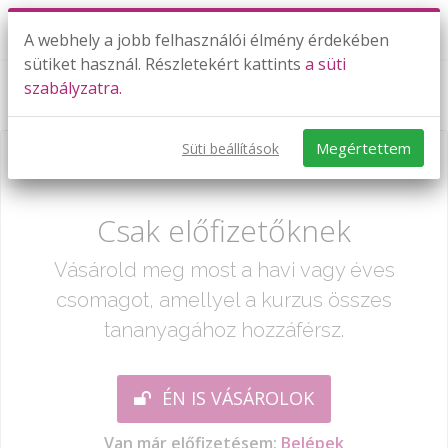
A webhely a jobb felhasználói élmény érdekében
sütiket használ. Részletekért kattints
a süti
szabályzatra.
Kerület
Megértettem
Süti beállítások
Már csak egy lépés:
Csak előfizetőknek
Vásárold meg most a havi vagy éves
csomagot, amellyel a kurzus összes
tananyagához hozzáférsz.
ÉN IS VÁSÁROLOK
Van már előfizetésem:
Belépek