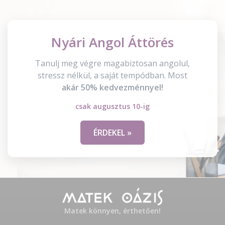
Nyári Angol Áttörés
Tanulj meg végre magabiztosan angolul,
stressz nélkül, a saját tempódban. Most
akár 50% kedvezménnyel!
csak augusztus 10-ig
ÉRDEKEL »
Matek könnyen, érthetően!