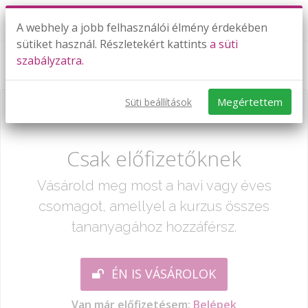
A webhely a jobb felhasználói élmény érdekében
sütiket használ. Részletekért kattints
a süti
szabályzatra.
Gyakorlás Algebrai kifejezések
Megértettem
Süti beállítások
Már csak egy lépés:
Csak előfizetőknek
Vásárold meg most a havi vagy éves
csomagot, amellyel a kurzus összes
tananyagához hozzáférsz.
ÉN IS VÁSÁROLOK
Van már előfizetésem:
Belépek