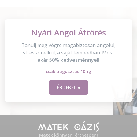
Nyári Angol Áttörés
Tanulj meg végre magabiztosan angolul,
stressz nélkül, a saját tempódban. Most
akár 50% kedvezménnyel!
csak augusztus 10-ig
ÉRDEKEL »
Matek könnyen, érthetően!