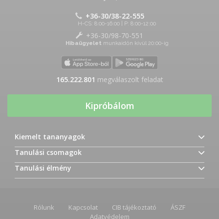
+36-30/38-22-555
H-CS: 8:00-16:00 | P: 8:00-12:00
+36-30/98-70-551
Hibaügyelet
munkaidőn kívül 20:00-ig
165.222.801
megválaszolt feladat
Kipróbálom
Kiemelt tananyagok
Tanulási csomagok
Tanulási élmény
Rólunk
Kapcsolat
CIB tájékoztató
ÁSZF
Adatvédelem