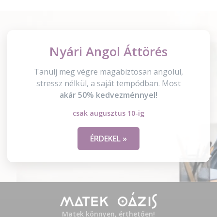
Nyári Angol Áttörés
Tanulj meg végre magabiztosan angolul,
stressz nélkül, a saját tempódban. Most
akár 50% kedvezménnyel!
csak augusztus 10-ig
ÉRDEKEL »
Matek könnyen, érthetően!