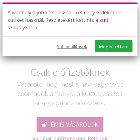
A webhely a jobb felhasználói élmény érdekében
sütiket használ. Részletekért kattints
a süti
szabályzatra.
Atomszerkezet, anyagmennyiség
Megértettem
Süti beállítások
Már csak egy lépés:
Csak előfizetőknek
Vásárold meg most a havi vagy éves
csomagot, amellyel a kurzus összes
tananyagához hozzáférsz.
ÉN IS VÁSÁROLOK
Van már előfizetésem:
Belépek