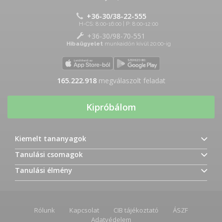
+36-30/38-22-555
H-CS: 8:00-16:00 | P: 8:00-12:00
+36-30/98-70-551
Hibaügyelet
munkaidőn kívül 20:00-ig
165.222.960
megválaszolt feladat
Kipróbálom
Kiemelt tananyagok
Tanulási csomagok
Tanulási élmény
Rólunk
Kapcsolat
CIB tájékoztató
ÁSZF
Adatvédelem