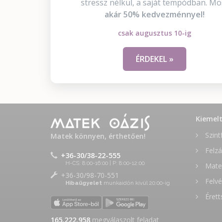
stressz nélkül, a saját tempódban. Mo
akár 50% kedvezménnyel!
csak augusztus 10-ig
ÉRDEKEL »
Kiemel
Szint
Matek könnyen, érthetően!
Felzá
+36-30/38-22-555
H-CS: 8:00-16:00 | P: 8:00-12:00
Matek
+36-30/98-70-551
Felvé
Hibaügyelet
munkaidőn kívül 20:00-ig
Érett
165.222.958
megválaszolt feladat