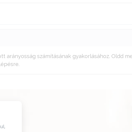
tott arányosság számításának gyakorlásához. Oldd me
lépésre.
ul,