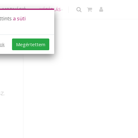
MOTIVÁCIÓ
VÁSÁRLÁS
ttints
a süti
Megértettem
sok
z.