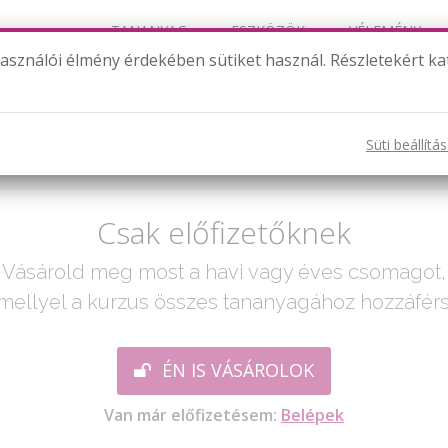
TANANYAG
ESZKÖZÖK
VÉLEMÉNY
használói élmény érdekében sütiket használ. Részletekért ka
Arányos következtetések
Süti beállítá
ak egy lépés:
Csak előfizetőknek
Vásárold meg most a havi vagy éves csomagot,
mellyel a kurzus összes tananyagához hozzáférs
ÉN IS VÁSÁROLOK
Van már előfizetésem:
Belépek