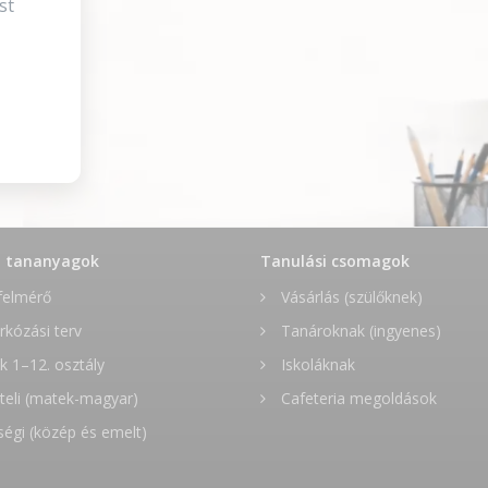
st
t tananyagok
Tanulási csomagok
felmérő
Vásárlás (szülőknek)
rkózási terv
Tanároknak (ingyenes)
 1–12. osztály
Iskoláknak
teli (matek-magyar)
Cafeteria megoldások
ségi (közép és emelt)