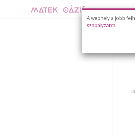
A webhely a jobb fel
szabályzatra.
Már cs
a