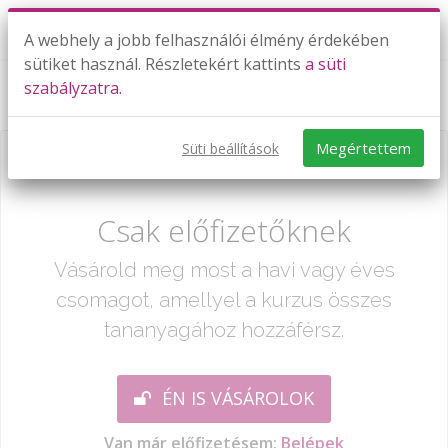
A webhely a jobb felhasználói élmény érdekében
sütiket használ. Részletekért kattints
a süti
szabályzatra.
Algebra alapfeladatok
Megértettem
Süti beállítások
Már csak egy lépés:
Csak előfizetőknek
Vásárold meg most a havi vagy éves
csomagot, amellyel a kurzus összes
tananyagához hozzáférsz.
ÉN IS VÁSÁROLOK
Van már előfizetésem:
Belépek