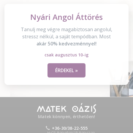
Nyári Angol Áttörés
Tanulj meg végre magabiztosan angolul,
stressz nélkül, a saját tempódban. Most
akár 50% kedvezménnyel!
csak augusztus 10-ig
ÉRDEKEL »
Matek könnyen, érthetően!
+36-30/38-22-555
H-CS: 8:00-16:00 | P: 8:00-12:00