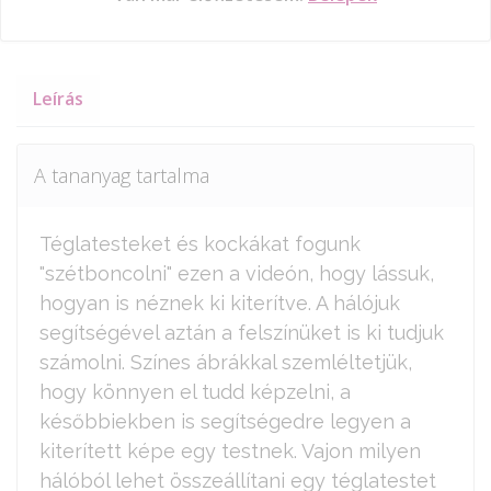
Leírás
A tananyag tartalma
Téglatesteket és kockákat fogunk
"szétboncolni" ezen a videón, hogy lássuk,
hogyan is néznek ki kiterítve. A hálójuk
segítségével aztán a felszínüket is ki tudjuk
számolni. Színes ábrákkal szemléltetjük,
hogy könnyen el tudd képzelni, a
későbbiekben is segítségedre legyen a
kiterített képe egy testnek. Vajon milyen
hálóból lehet összeállítani egy téglatestet