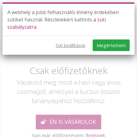
A webhely a jobb felhasználói élmény érdekében
sütiket használ. Részletekért kattints
a süti
szabályzatra.
Testek felszíne, hálója
Megértettem
Süti beállítások
Már csak egy lépés:
Csak előfizetőknek
Vásárold meg most a havi vagy éves
csomagot, amellyel a kurzus összes
tananyagához hozzáférsz.
ÉN IS VÁSÁROLOK
Van már előfizetésem:
Belépek