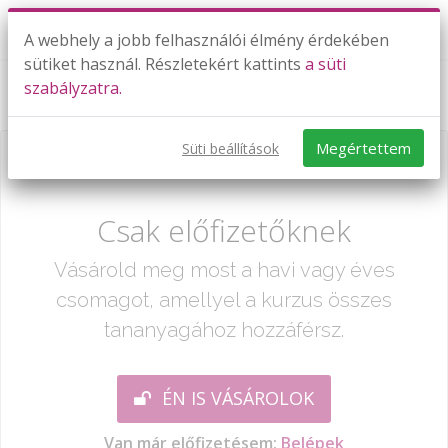
A webhely a jobb felhasználói élmény érdekében
sütiket használ. Részletekért kattints
a süti
szabályzatra.
Terület
Megértettem
Süti beállítások
Már csak egy lépés:
Csak előfizetőknek
Vásárold meg most a havi vagy éves
csomagot, amellyel a kurzus összes
tananyagához hozzáférsz.
ÉN IS VÁSÁROLOK
Van már előfizetésem:
Belépek