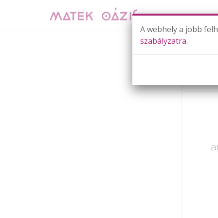
A webhely a jobb fel
szabályzatra.
Már cs
a