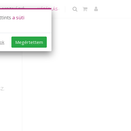
MOTIVÁCIÓ
VÁSÁRLÁS
ttints
a süti
Megértettem
sok
z.