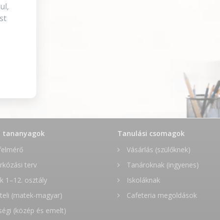
ul,
st
t tananyagok
Tanulási csomagok
felmérő
Vásárlás (szülőknek)
rkózási terv
Tanároknak (ingyenes)
 1–12. osztály
Iskoláknak
teli (matek-magyar)
Cafeteria megoldások
ségi (közép és emelt)