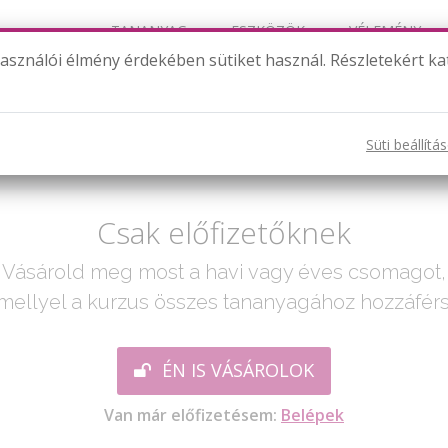
TANANYAG
ESZKÖZÖK
VÉLEMÉNY
használói élmény érdekében sütiket használ. Részletekért ka
Tengelyes tükrözés - tulajdonságok
Süti beállítá
ak egy lépés:
Csak előfizetőknek
Vásárold meg most a havi vagy éves csomagot,
mellyel a kurzus összes tananyagához hozzáférs
ÉN IS VÁSÁROLOK
Van már előfizetésem:
Belépek