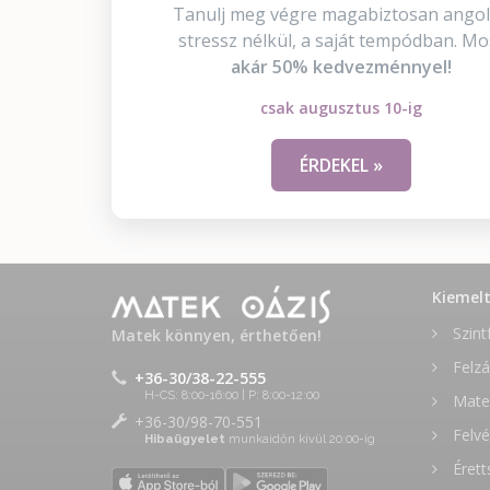
Tanulj meg végre magabiztosan angol
stressz nélkül, a saját tempódban. Mo
akár 50% kedvezménnyel!
csak augusztus 10-ig
ÉRDEKEL »
Kiemel
Szint
Matek könnyen, érthetően!
Felzá
+36-30/38-22-555
H-CS: 8:00-16:00 | P: 8:00-12:00
Matek
+36-30/98-70-551
Felvé
Hibaügyelet
munkaidőn kívül 20:00-ig
Érett