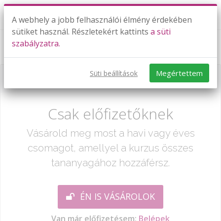
A webhely a jobb felhasználói élmény érdekében
sütiket használ. Részletekért kattints
a süti
szabályzatra.
TESZT: Maradékos osztás
Megértettem
Süti beállítások
Már csak egy lépés:
Csak előfizetőknek
Vásárold meg most a havi vagy éves
csomagot, amellyel a kurzus összes
tananyagához hozzáférsz.
ÉN IS VÁSÁROLOK
Van már előfizetésem:
Belépek