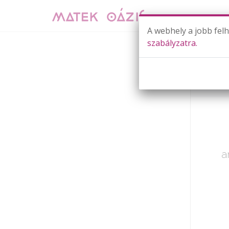
A webhely a jobb fel
szabályzatra.
Már cs
a