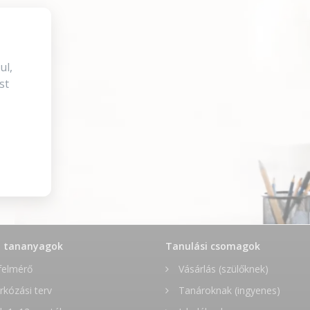
ul,
st
t tananyagok
Tanulási csomagok
felmérő
Vásárlás (szülőknek)
rkózási terv
Tanároknak (ingyenes)