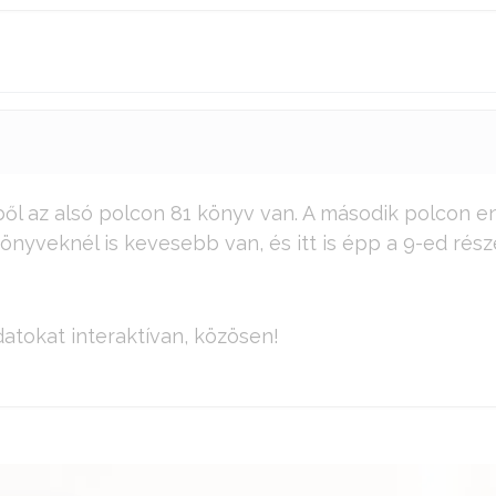
ől az alsó polcon 81 könyv van. A második polcon e
nyveknél is kevesebb van, és itt is épp a 9-ed rész
atokat interaktívan, közösen!