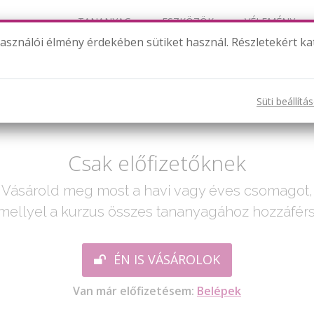
TANANYAG
ESZKÖZÖK
VÉLEMÉNY
használói élmény érdekében sütiket használ. Részletekért ka
Szövegesek vegyesen II. rész
Süti beállítá
ak egy lépés:
Csak előfizetőknek
Vásárold meg most a havi vagy éves csomagot,
mellyel a kurzus összes tananyagához hozzáférs
ÉN IS VÁSÁROLOK
Van már előfizetésem:
Belépek