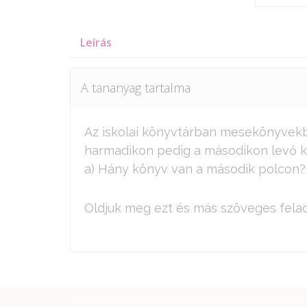
Leírás
A tananyag tartalma
Az iskolai könyvtárban mesekönyvekb
harmadikon pedig a másodikon levő kö
a) Hány könyv van a második polcon?
Oldjuk meg ezt és más szöveges felad