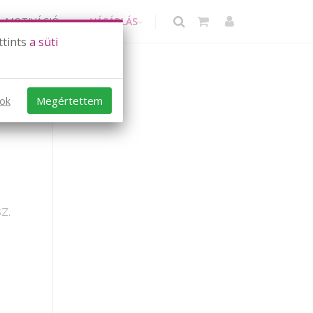
MOTIVÁCIÓ
VÁSÁRLÁS
ttints
a süti
Megértettem
sok
z.