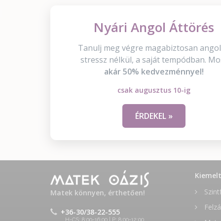
Nyári Angol Áttörés
Tanulj meg végre magabiztosan angol
stressz nélkül, a saját tempódban. Mo
akár 50% kedvezménnyel!
csak augusztus 10-ig
ÉRDEKEL »
Kiemel
Szint
Matek könnyen, érthetően!
Felzá
+36-30/38-22-555
H-CS: 8:00-16:00 | P: 8:00-12:00