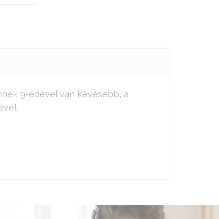
nnek 9-edével van kevesebb, a
ével.