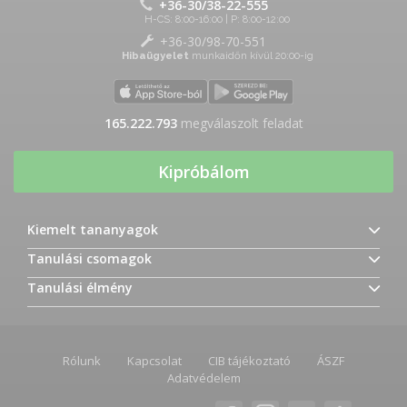
+36-30/38-22-555
H-CS: 8:00-16:00 | P: 8:00-12:00
+36-30/98-70-551
Hibaügyelet
munkaidőn kívül 20:00-ig
165.222.793
megválaszolt feladat
Kipróbálom
Kiemelt tananyagok
Tanulási csomagok
Tanulási élmény
Rólunk
Kapcsolat
CIB tájékoztató
ÁSZF
Adatvédelem