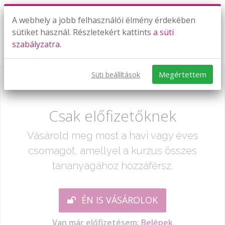
A webhely a jobb felhasználói élmény érdekében
sütiket használ. Részletekért kattints
a süti
szabályzatra.
Szöveges feladatok 2.
Megértettem
Süti beállítások
Már csak egy lépés:
Csak előfizetőknek
Vásárold meg most a havi vagy éves
csomagot, amellyel a kurzus összes
tananyagához hozzáférsz.
ÉN IS VÁSÁROLOK
Van már előfizetésem:
Belépek