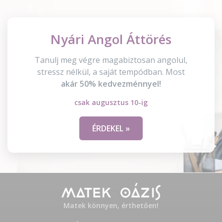
Nyári Angol Áttörés
Tanulj meg végre magabiztosan angolul,
stressz nélkül, a saját tempódban. Most
akár 50% kedvezménnyel!
csak augusztus 10-ig
ÉRDEKEL »
Matek könnyen, érthetően!