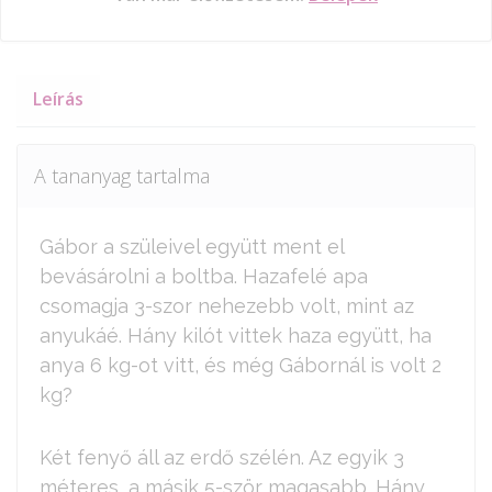
Leírás
A tananyag tartalma
Gábor a szüleivel együtt ment el
bevásárolni a boltba. Hazafelé apa
csomagja 3-szor nehezebb volt, mint az
anyukáé. Hány kilót vittek haza együtt, ha
anya 6 kg-ot vitt, és még Gábornál is volt 2
kg?
Két fenyő áll az erdő szélén. Az egyik 3
méteres, a másik 5-ször magasabb. Hány