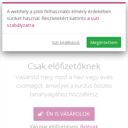
A webhely a jobb felhasználói élmény érdekében
sütiket használ. Részletekért kattints
a süti
szabályzatra.
Szorzás szöveges feladatokban 2.
Megértettem
Süti beállítások
Már csak egy lépés:
Csak előfizetőknek
Vásárold meg most a havi vagy éves
csomagot, amellyel a kurzus összes
tananyagához hozzáférsz.
ÉN IS VÁSÁROLOK
Van már előfizetésem:
Belépek