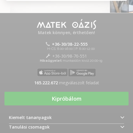
Matek könnyen, érthetően!
+36-30/38-22-555
H-CS: 8:00-16:00 | P: 8:00-12:00
+36-30/98-70-551
Hibaügyelet
munkaidőn kívül 20:00-ig
165.222.672
megválaszolt feladat
Kipróbálom
Kiemelt tananyagok
Tanulási csomagok