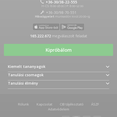
+36-30/38-22-555
H-CS: 8:00-16:00 | P: 8:00-12:00
+36-30/98-70-551
Hibaügyelet
munkaidőn kívül 20:00-ig
165.222.723
megválaszolt feladat
Kipróbálom
Kiemelt tananyagok
Tanulási csomagok
Tanulási élmény
Rólunk
Kapcsolat
CIB tájékoztató
ÁSZF
Adatvédelem