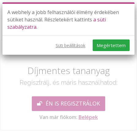
A webhely a jobb felhasználói élmény érdekében
sütiket használ. Részletekért kattints
a süti
szabályzatra.
Szögfüggvények közti összefüggések
Megértettem
Süti beállítások
Már csak egy lépés:
Díjmentes tananyag
Regisztrálj, és máris használhatod:
ÉN IS REGISZTRÁLOK
Van már fiókom:
Belépek