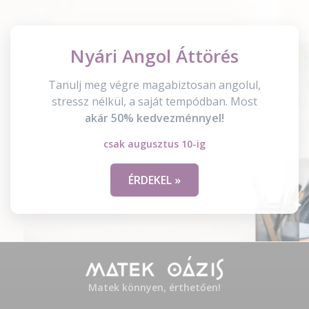
Nyári Angol Áttörés
Tanulj meg végre magabiztosan angolul,
stressz nélkül, a saját tempódban. Most
akár 50% kedvezménnyel!
csak augusztus 10-ig
ÉRDEKEL »
Matek könnyen, érthetően!