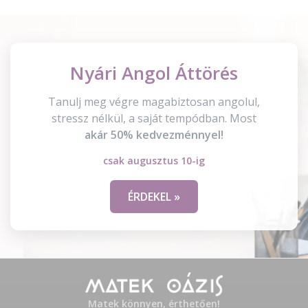
Nyári Angol Áttörés
Tanulj meg végre magabiztosan angolul,
stressz nélkül, a saját tempódban. Most
akár 50% kedvezménnyel!
csak augusztus 10-ig
ÉRDEKEL »
Matek könnyen, érthetően!