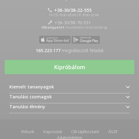
+36-30/38-22-555
H-CS: 8:00-16:00 | P: 8:00-12:00
+36-30/98-70-551
Hibaügyelet
munkaidőn kívül 20:00-ig
165.223.177
megválaszolt feladat
Kipróbálom
Kiemelt tananyagok
Tanulási csomagok
Tanulási élmény
Rólunk
Kapcsolat
CIB tájékoztató
ÁSZF
Adatvédelem