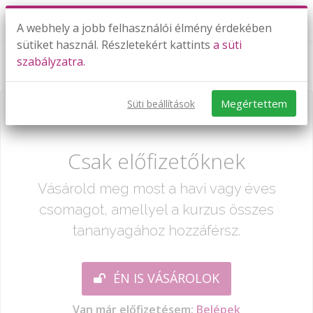
A webhely a jobb felhasználói élmény érdekében
sütiket használ. Részletekért kattints
a süti
szabályzatra.
Szocialista rendszerek bukása
Megértettem
Süti beállítások
Már csak egy lépés:
Csak előfizetőknek
Vásárold meg most a havi vagy éves
csomagot, amellyel a kurzus összes
tananyagához hozzáférsz.
ÉN IS VÁSÁROLOK
Van már előfizetésem:
Belépek