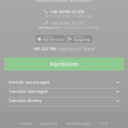
Matek könnyen, érthetően!
+36-30/38-22-555
H-CS: 8:00-16:00 | P: 8:00-12:00
+36-30/98-70-551
Hibaügyelet
munkaidőn kívül 20:00-ig
165.222.907
megválaszolt feladat
Kipróbálom
Kiemelt tananyagok
Tanulási csomagok
Tanulási élmény
Rólunk
Kapcsolat
CIB tájékoztató
ÁSZF