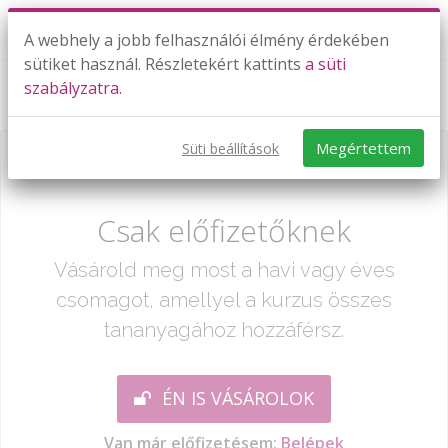
A webhely a jobb felhasználói élmény érdekében
sütiket használ. Részletekért kattints
a süti
szabályzatra.
Számtani sorozat I.
Megértettem
Süti beállítások
Már csak egy lépés:
Csak előfizetőknek
Vásárold meg most a havi vagy éves
csomagot, amellyel a kurzus összes
tananyagához hozzáférsz.
ÉN IS VÁSÁROLOK
Van már előfizetésem:
Belépek