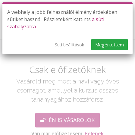
A webhely a jobb felhasználói élmény érdekében
sütiket használ. Részletekért kattints
a süti
szabályzatra.
Számtani sorozat I.
Megértettem
Süti beállítások
Már csak egy lépés:
Csak előfizetőknek
Vásárold meg most a havi vagy éves
csomagot, amellyel a kurzus összes
tananyagához hozzáférsz.
ÉN IS VÁSÁROLOK
Van már előfizetésem:
Belépek