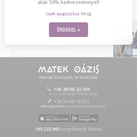
akár 50% kedvezménnyel!
csak augusztus 10-ig
ÉRDEKEL »
Matek könnyen, érthetően!
+36-30/38-22-555
H-CS: 8:00-16:00 | P: 8:00-12:00
+36-30/98-70-551
Hibaügyelet
munkaidőn kívül 20:00-ig
165.222.865
megválaszolt feladat