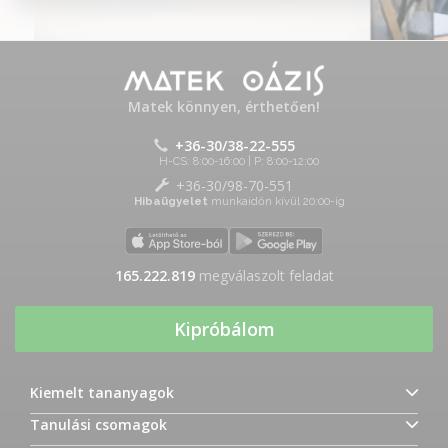
Matek könnyen, érthetően!
+36-30/38-22-555
H-CS: 8:00-16:00 | P: 8:00-12:00
+36-30/98-70-551
Hibaügyelet
munkaidőn kívül 20:00-ig
165.222.819
megválaszolt feladat
Kipróbálom
Kiemelt tananyagok
Tanulási csomagok