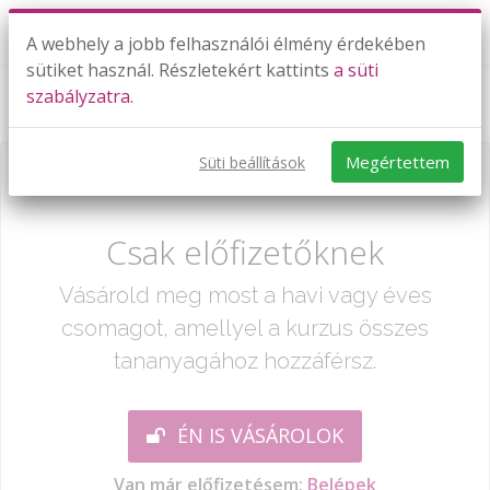
A webhely a jobb felhasználói élmény érdekében
sütiket használ. Részletekért kattints
a süti
szabályzatra.
Számrendszerek
Megértettem
Süti beállítások
Már csak egy lépés:
Csak előfizetőknek
Vásárold meg most a havi vagy éves
csomagot, amellyel a kurzus összes
tananyagához hozzáférsz.
ÉN IS VÁSÁROLOK
Van már előfizetésem:
Belépek