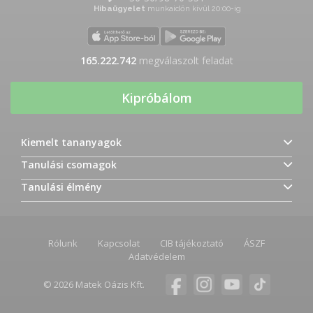
Hibaügyelet
munkaidőn kívül 20:00-ig
165.222.881
megválaszolt feladat
Kipróbálom
Kiemelt tananyagok
Tanulási csomagok
Tanulási élmény
Rólunk
Kapcsolat
CIB tájékoztató
ÁSZF
Adatvédelem
© 2026 Matek Oázis Kft.