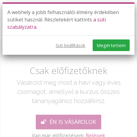
A webhely a jobb felhasználói élmény érdekében
sütiket használ. Részletekért kattints
a süti
szabályzatra.
Számok kivonása 1000-es számkörben 2.
Megértettem
Süti beállítások
Már csak egy lépés:
Csak előfizetőknek
Vásárold meg most a havi vagy éves
csomagot, amellyel a kurzus összes
tananyagához hozzáférsz.
ÉN IS VÁSÁROLOK
Van már előfizetésem:
Belépek