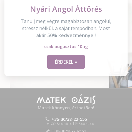
Nyári Angol Áttörés
Tanulj meg végre magabiztosan angolul,
stressz nélkül, a saját tempódban. Most
akár 50% kedvezménnyel!
csak augusztus 10-ig
ÉRDEKEL »
Matek könnyen, érthetően!
+36-30/38-22-555
H-CS: 8:00-16:00 | P: 8:00-12:00
+36-30/98-70-551