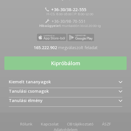
+36-30/38-22-555
H-CS: 8:00-16:00 | P: 8:00-12:00
+36-30/98-70-551
Hibaügyelet
munkaidőn kívül 20:00-ig
165.222.902
megválaszolt feladat
Kipróbálom
Kiemelt tananyagok
Tanulási csomagok
Tanulási élmény
Rólunk
Kapcsolat
CIB tájékoztató
ÁSZF
Adatvédelem