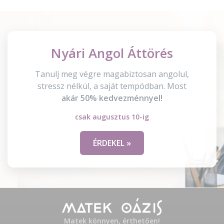
Nyári Angol Áttörés
Tanulj meg végre magabiztosan angolul,
stressz nélkül, a saját tempódban. Most
akár 50% kedvezménnyel!
csak augusztus 10-ig
ÉRDEKEL »
Matek könnyen, érthetően!