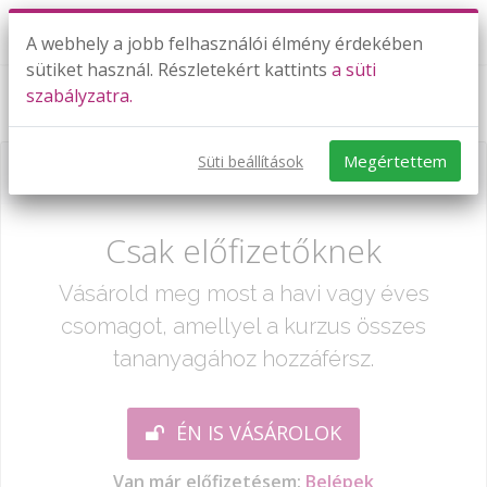
A webhely a jobb felhasználói élmény érdekében
sütiket használ. Részletekért kattints
a süti
szabályzatra.
Számok 10.000-ig
Megértettem
Süti beállítások
Már csak egy lépés:
Csak előfizetőknek
Vásárold meg most a havi vagy éves
csomagot, amellyel a kurzus összes
tananyagához hozzáférsz.
ÉN IS VÁSÁROLOK
Van már előfizetésem:
Belépek