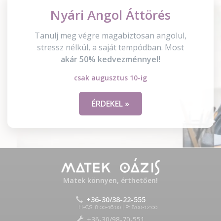
Nyári Angol Áttörés
Tanulj meg végre magabiztosan angolul,
stressz nélkül, a saját tempódban. Most
akár 50% kedvezménnyel!
csak augusztus 10-ig
ÉRDEKEL »
Matek könnyen, érthetően!
+36-30/38-22-555
H-CS: 8:00-16:00 | P: 8:00-12:00
+36-30/98-70-551