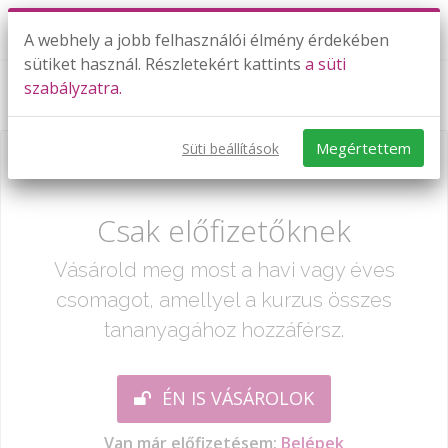
A webhely a jobb felhasználói élmény érdekében
sütiket használ. Részletekért kattints
a süti
szabályzatra.
Szabályjátékok - folytatás
Megértettem
Süti beállítások
Már csak egy lépés:
Csak előfizetőknek
Vásárold meg most a havi vagy éves
csomagot, amellyel a kurzus összes
tananyagához hozzáférsz.
ÉN IS VÁSÁROLOK
Van már előfizetésem:
Belépek