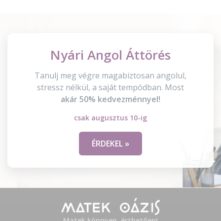
Nyári Angol Áttörés
Tanulj meg végre magabiztosan angolul,
stressz nélkül, a saját tempódban. Most
akár 50% kedvezménnyel!
csak augusztus 10-ig
ÉRDEKEL »
Matek könnyen, érthetően!