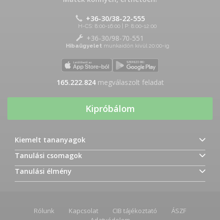
+36-30/38-22-555
H-CS: 8:00-16:00 | P: 8:00-12:00
+36-30/98-70-551
Hibaügyelet
munkaidőn kívül 20:00-ig
165.222.824
megválaszolt feladat
Kipróbálom
Kiemelt tananyagok
Tanulási csomagok
Tanulási élmény
Rólunk
Kapcsolat
CIB tájékoztató
ÁSZF
Adatvédelem