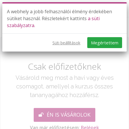
A webhely a jobb felhasználói élmény érdekében
sütiket használ. Részletekért kattints
a süti
szabályzatra.
Síkgeometria - háromszögek
Megértettem
Süti beállítások
Már csak egy lépés:
Csak előfizetőknek
Vásárold meg most a havi vagy éves
csomagot, amellyel a kurzus összes
tananyagához hozzáférsz.
ÉN IS VÁSÁROLOK
Van már előfizetésem:
Belépek