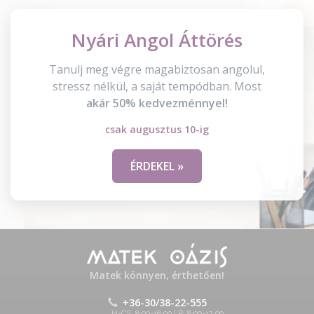
Nyári Angol Áttörés
Tanulj meg végre magabiztosan angolul,
stressz nélkül, a saját tempódban. Most
akár 50% kedvezménnyel!
csak augusztus 10-ig
ÉRDEKEL »
Matek könnyen, érthetően!
+36-30/38-22-555
H-CS: 8:00-16:00 | P: 8:00-12:00