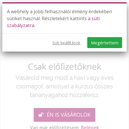
A webhely a jobb felhasználói élmény érdekében
sütiket használ. Részletekért kattints
a süti
szabályzatra.
Rekurzív és számtani sorozatok
Megértettem
Süti beállítások
Már csak egy lépés:
Csak előfizetőknek
Vásárold meg most a havi vagy éves
csomagot, amellyel a kurzus összes
tananyagához hozzáférsz.
ÉN IS VÁSÁROLOK
Van már előfizetésem:
Belépek