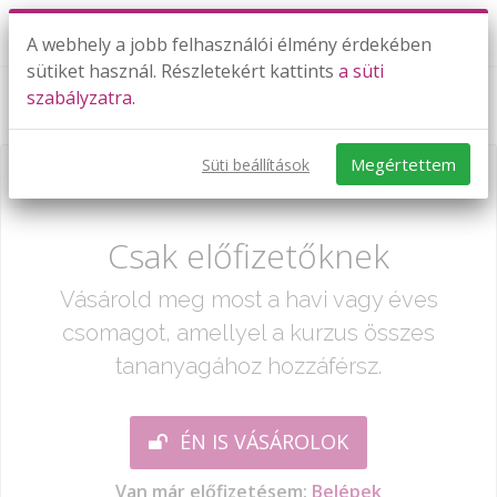
A webhely a jobb felhasználói élmény érdekében
sütiket használ. Részletekért kattints
a süti
szabályzatra.
Ponthalmazok, számegyenesek - feladatok
Megértettem
Süti beállítások
Már csak egy lépés:
Csak előfizetőknek
Vásárold meg most a havi vagy éves
csomagot, amellyel a kurzus összes
tananyagához hozzáférsz.
ÉN IS VÁSÁROLOK
Van már előfizetésem:
Belépek