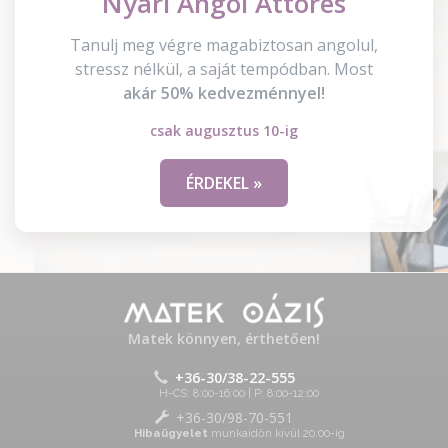
Nyári Angol Áttörés
Tanulj meg végre magabiztosan angolul,
stressz nélkül, a saját tempódban. Most
akár 50% kedvezménnyel!
csak augusztus 10-ig
ÉRDEKEL »
Matek könnyen, érthetően!
+36-30/38-22-555
H-CS: 8:00-16:00 | P: 8:00-12:00
+36-30/98-70-551
Hibaügyelet
munkaidőn kívül 20:00-ig