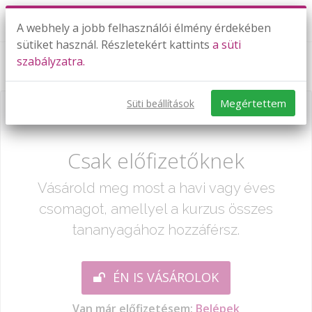
A webhely a jobb felhasználói élmény érdekében
sütiket használ. Részletekért kattints
a süti
szabályzatra.
Osztás kétjegyű osztóval - gyakorlás 4.
Megértettem
Süti beállítások
Már csak egy lépés:
Csak előfizetőknek
Vásárold meg most a havi vagy éves
csomagot, amellyel a kurzus összes
tananyagához hozzáférsz.
ÉN IS VÁSÁROLOK
Van már előfizetésem:
Belépek