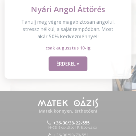
Nyári Angol Áttörés
Tanulj meg végre magabiztosan angolul,
stressz nélkül, a saját tempódban. Most
akár 50% kedvezménnyel!
csak augusztus 10-ig
ÉRDEKEL »
Matek könnyen, érthetően!
+36-30/38-22-555
H-CS: 8:00-16:00 | P: 8:00-12:00
+36-30/98-70-551