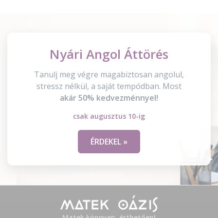
Nyári Angol Áttörés
Tanulj meg végre magabiztosan angolul,
stressz nélkül, a saját tempódban. Most
akár 50% kedvezménnyel!
csak augusztus 10-ig
ÉRDEKEL »
Matek könnyen, érthetően!