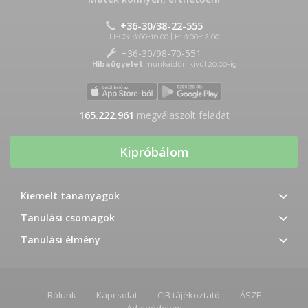
+36-30/38-22-555
H-CS: 8:00-16:00 | P: 8:00-12:00
+36-30/98-70-551
Hibaügyelet
munkaidőn kívül 20:00-ig
165.222.961
megválaszolt feladat
Kipróbálom
Kiemelt tananyagok
Tanulási csomagok
Tanulási élmény
Rólunk
Kapcsolat
CIB tájékoztató
ÁSZF