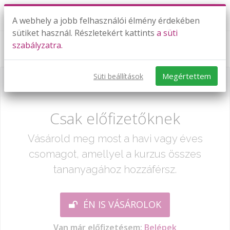
A webhely a jobb felhasználói élmény érdekében
sütiket használ. Részletekért kattints
a süti
szabályzatra.
Nitrogén
Megértettem
Süti beállítások
Már csak egy lépés:
Csak előfizetőknek
Vásárold meg most a havi vagy éves
csomagot, amellyel a kurzus összes
tananyagához hozzáférsz.
ÉN IS VÁSÁROLOK
Van már előfizetésem:
Belépek