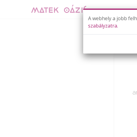
A webhely a jobb fel
szabályzatra.
Már cs
a