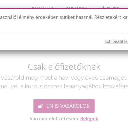
TANANYAG
ESZKÖZÖK
VÉLEMÉNY
használói élmény érdekében sütiket használ. Részletekért ka
Négyzetgyökös egyenletek 1.
Süti beállítá
ak egy lépés:
Csak előfizetőknek
Vásárold meg most a havi vagy éves csomagot,
mellyel a kurzus összes tananyagához hozzáférs
ÉN IS VÁSÁROLOK
Van már előfizetésem:
Belépek