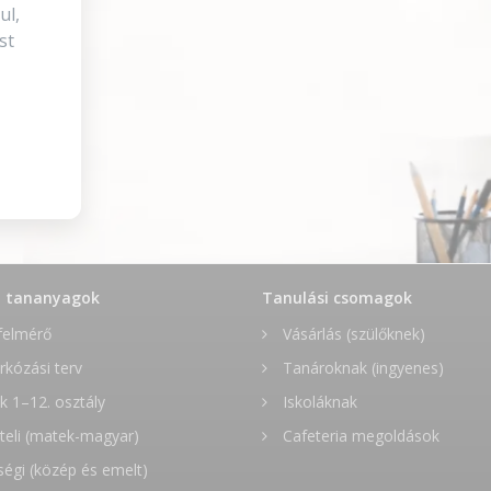
ul,
st
t tananyagok
Tanulási csomagok
felmérő
Vásárlás (szülőknek)
rkózási terv
Tanároknak (ingyenes)
 1–12. osztály
Iskoláknak
teli (matek-magyar)
Cafeteria megoldások
ségi (közép és emelt)