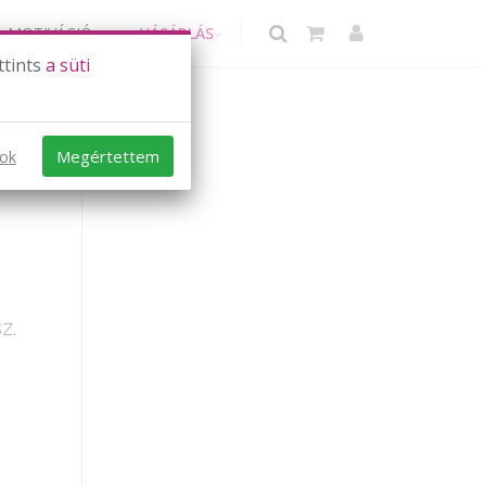
MOTIVÁCIÓ
VÁSÁRLÁS
ttints
a süti
Megértettem
sok
z.