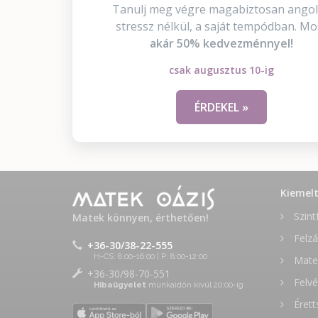
Tanulj meg végre magabiztosan angol
stressz nélkül, a saját tempódban. Mo
akár 50% kedvezménnyel!
csak augusztus 10-ig
ÉRDEKEL »
Kiemel
Szint
Matek könnyen, érthetően!
Felzá
+36-30/38-22-555
H-CS: 8:00-16:00 | P: 8:00-12:00
Matek
+36-30/98-70-551
Felvé
Hibaügyelet
munkaidőn kívül 20:00-ig
Érett