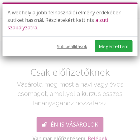
A webhely a jobb felhasználói élmény érdekében
sütiket használ. Részletekért kattints
a süti
szabályzatra.
Négyszögek, sokszögek (részlet)
Megértettem
Süti beállítások
Már csak egy lépés:
Csak előfizetőknek
Vásárold meg most a havi vagy éves
csomagot, amellyel a kurzus összes
tananyagához hozzáférsz.
ÉN IS VÁSÁROLOK
Van már előfizetésem:
Belépek