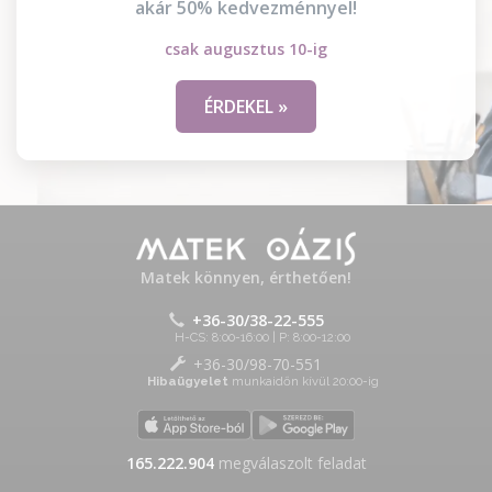
akár 50% kedvezménnyel!
csak augusztus 10-ig
ÉRDEKEL »
Matek könnyen, érthetően!
+36-30/38-22-555
H-CS: 8:00-16:00 | P: 8:00-12:00
+36-30/98-70-551
Hibaügyelet
munkaidőn kívül 20:00-ig
165.222.904
megválaszolt feladat