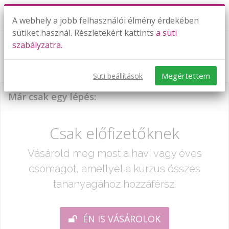
A webhely a jobb felhasználói élmény érdekében
sütiket használ. Részletekért kattints
a süti
szabályzatra.
n-edik gyök, törtkitevős hatvány -
gyakorlás
Megértettem
Süti beállítások
Már csak egy lépés:
Csak előfizetőknek
Vásárold meg most a havi vagy éves
csomagot, amellyel a kurzus összes
tananyagához hozzáférsz.
ÉN IS VÁSÁROLOK