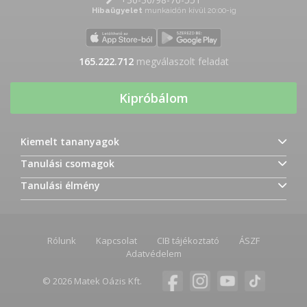
Hibaügyelet
munkaidőn kívül 20:00-ig
165.222.712
megválaszolt feladat
Kipróbálom
Kiemelt tananyagok
Tanulási csomagok
Tanulási élmény
Rólunk
Kapcsolat
CIB tájékoztató
ÁSZF
Adatvédelem
© 2026 Matek Oázis Kft.