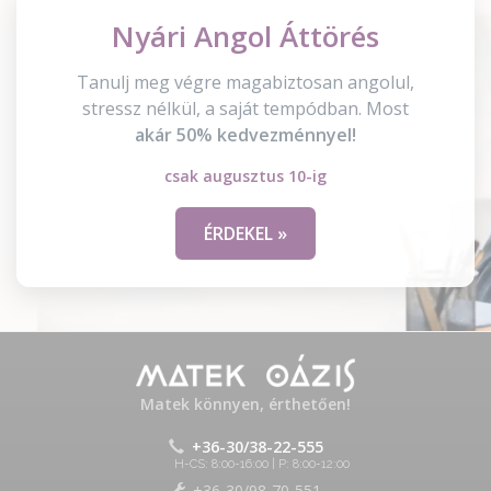
Nyári Angol Áttörés
Tanulj meg végre magabiztosan angolul,
stressz nélkül, a saját tempódban. Most
akár 50% kedvezménnyel!
csak augusztus 10-ig
ÉRDEKEL »
Matek könnyen, érthetően!
+36-30/38-22-555
H-CS: 8:00-16:00 | P: 8:00-12:00
+36-30/98-70-551