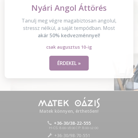
Nyári Angol Áttörés
Tanulj meg végre magabiztosan angolul,
stressz nélkül, a saját tempódban. Most
akár 50% kedvezménnyel!
csak augusztus 10-ig
ÉRDEKEL »
Matek könnyen, érthetően!
+36-30/38-22-555
H-CS: 8:00-16:00 | P: 8:00-12:00
+36-30/98-70-551