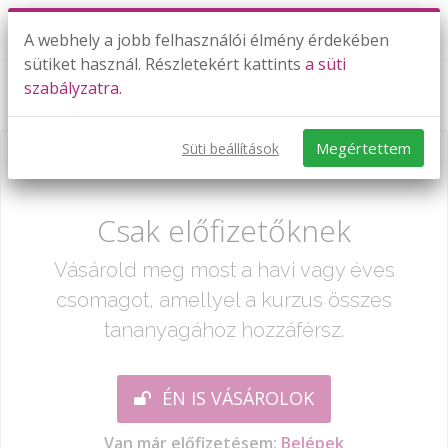
A webhely a jobb felhasználói élmény érdekében
sütiket használ. Részletekért kattints
a süti
szabályzatra.
Mértékváltások (terület) 6. osztály
Megértettem
Süti beállítások
Már csak egy lépés:
Csak előfizetőknek
Vásárold meg most a havi vagy éves
csomagot, amellyel a kurzus összes
tananyagához hozzáférsz.
ÉN IS VÁSÁROLOK
Van már előfizetésem:
Belépek