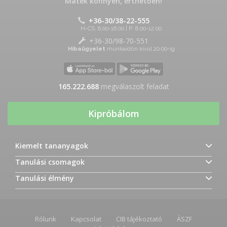
Matek könnyen, érthetően!
+36-30/38-22-555
H-CS: 8:00-16:00 | P: 8:00-12:00
+36-30/98-70-551
Hibaügyelet
munkaidőn kívül 20:00-ig
165.222.688
megválaszolt feladat
Kipróbálom
Kiemelt tananyagok
Tanulási csomagok
Tanulási élmény
Rólunk
Kapcsolat
CIB tájékoztató
ÁSZF