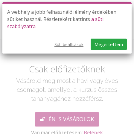
A webhely a jobb felhasználói élmény érdekében
sütiket használ. Részletekért kattints
a süti
szabályzatra.
2009. május: II/B rész 18. feladat
Megértettem
Süti beállítások
Már csak egy lépés:
Csak előfizetőknek
Vásárold meg most a havi vagy éves
csomagot, amellyel a kurzus összes
tananyagához hozzáférsz.
ÉN IS VÁSÁROLOK
Van már előfizetésem:
Belépek